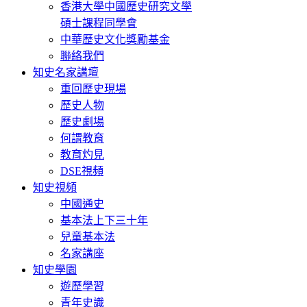
香港大學中國歷史研究文學
碩士課程同學會
中華歷史文化獎勵基金
聯絡我們
知史名家講壇
重回歷史現場
歷史人物
歷史劇場
何謂教育
教育灼見
DSE視頻
知史視頻
中國通史
基本法上下三十年
兒童基本法
名家講座
知史學園
遊歷學習
青年史識