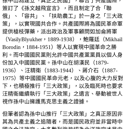
孫中山為建立「真正之民國」，聯合了共產國際，
簽訂了《孫文越飛宣言》，而且制定了合「聯
俄」、「容共」、「扶助農工」於一身之「三大政
策」，以實現國共合作。共產國際將為國民革命軍
提供槍枝彈藥，派出政治及軍事顧問如加侖將軍
（VasilyBlyukher，1889-1938），鮑羅廷（Mikhail
Borodin，1884-1951）等人以實現中國革命之勝
利。而中國國民黨則允許中國共產黨黨員以個人身
份加入中國國民黨。孫中山在胡漢民（1879-
1936）、汪精衛（1883-1944）、蔣介石（1887-
1975）等中國國民革命元老，以及心腹的大力反對
下，也積極推行「三大政策」，以及臨死時也要求
汪精衛繼續執行「三大政策」之遺言、舉動被世人
視作孫中山擁護馬克思主義之證據。
但筆者認為孫中山推行「三大政策」之真正原因非
其為共產主義之追隨者，而是國民政府並非當時中