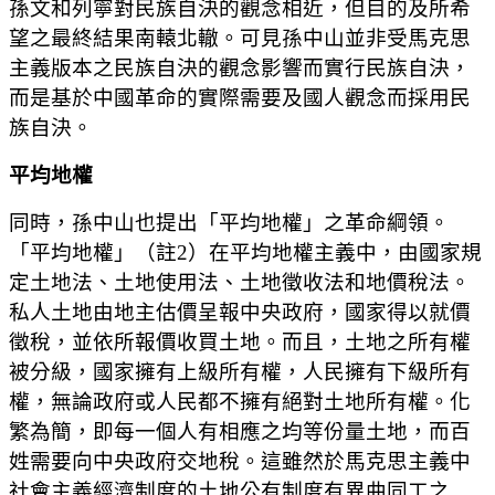
孫文和列寧對民族自決的觀念相近，但目的及所希
望之最終結果南轅北轍。可見孫中山並非受馬克思
主義版本之民族自決的觀念影響而實行民族自決，
而是基於中國革命的實際需要及國人觀念而採用民
族自決。
平均地權
同時，孫中山也提出「平均地權」之革命綱領。
「平均地權」
（註2）
在平均地權主義中，由國家規
定土地法、土地使用法、土地徵收法和地價稅法。
私人土地由地主估價呈報中央政府，國家得以就價
徵稅，並依所報價收買土地。而且，土地之所有權
被分級，國家擁有上級所有權，人民擁有下級所有
權，無論政府或人民都不擁有絕對土地所有權。化
繁為簡，即每一個人有相應之均等份量土地，而百
姓需要向中央政府交地稅。這雖然於馬克思主義中
社會主義經濟制度的土地公有制度有異曲同工之