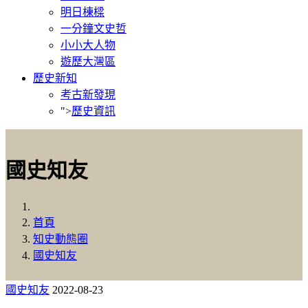
明日棟樑
一分鐘文史哲
小小大人物
遊歷大灣區
歷史新知
考古新發現
">
歷史資訊
國史知友
首頁
知史動態圈
國史知友
國史知友
2022-08-23