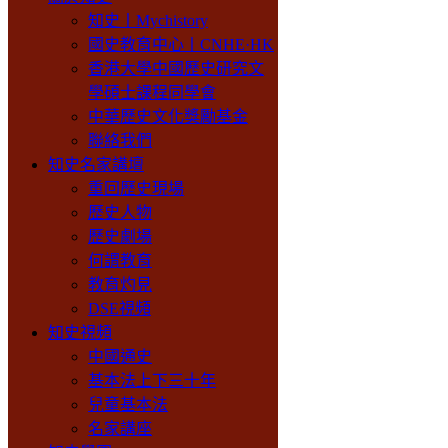
知史丨Mychistory
國史教育中心丨CNHE·HK
香港大學中國歷史研究文
學碩士課程同學會
中華歷史文化獎勵基金
聯絡我們
知史名家講壇
重回歷史現場
歷史人物
歷史劇場
何謂教育
教育灼見
DSE視頻
知史視頻
中國通史
基本法上下三十年
兒童基本法
名家講座