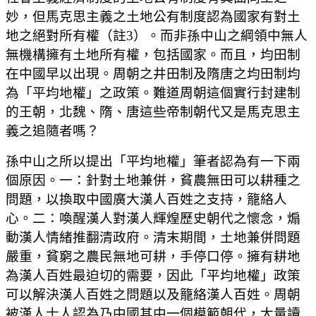
妙，但馬克思主義之土地公有制度認為國家有對土
地之絕對所有權
（註3）
。而非孫中山之綱領中無人
無機構擁有土地所有權，包括國家。而且，均田制
在中國早以出現。周朝之井田制及隋唐之均田制均
為「平均地權」之政策。難道周朝這個實行封建制
的王朝，北魏、隋、唐這些帝制朝代又是馬克思主
義之追隨者嗎？
孫中山之所以提出「平均地權」筆者認為有一下兩
個原因。一：針對土地兼併，貧農無田可以耕種之
問題，以換取中國廣大漢人百姓之支持，籠絡人
心。二：喚醒漢人對漢人輝煌歷史朝代之懷念，煽
動漢人情緒推翻清政府。清末期間，土地兼併問題
嚴重，貧窮之農民無地可耕，手停口停。擁有耕地
為漢人百姓最迫切的需要，因此「平均地權」政策
可以解決漢人百姓之問題以及籠絡漢人百姓。周朝
被漢人士人認為乃中國其中一個模範朝代，大量讀