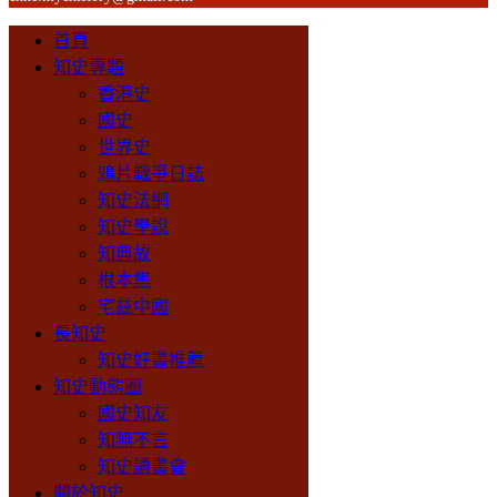
首頁
知史專題
香港史
國史
世界史
鴉片戰爭日誌
知史法網
知史學說
知典故
根本集
宅兹中國
長知史
知史好書推薦
知史動態圈
國史知友
知無不言
知史讀書會
關於知史