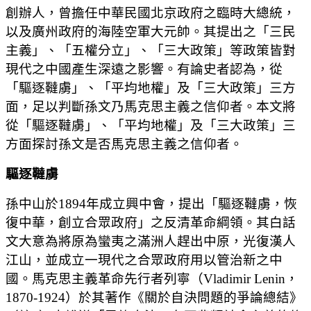
創辦人，曾擔任中華民國北京政府之臨時大總統，
以及廣州政府的海陸空軍大元帥。其提出之「三民
主義」、「五權分立」、「三大政策」等政策皆對
現代之中國產生深遠之影響。有論史者認為，從
「驅逐韃虜」、「平均地權」及「三大政策」三方
面，足以判斷孫文乃馬克思主義之信仰者。本文將
從「驅逐韃虜」、「平均地權」及「三大政策」三
方面探討孫文是否馬克思主義之信仰者。
驅逐韃虜
孫中山於1894年成立興中會，提出「驅逐韃虜，恢
復中華，創立合眾政府」之反清革命綱領。其白話
文大意為將原為蠻夷之滿洲人趕出中原，光復漢人
江山，並成立一現代之合眾政府用以管治新之中
國。馬克思主義革命先行者列寧（Vladimir Lenin，
1870-1924）於其著作《關於自決問題的爭論總結》