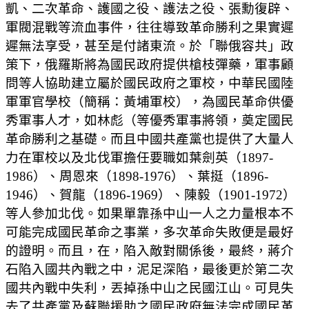
凱、二次革命、護國之役、護法之役、張勳復辟、
軍閥混戰等流血事件，往往導致革命勝利之果實遲
遲無法享受，甚至是付諸東流。於「聯俄容共」政
策下，俄羅斯將為國民政府提供槍枝彈藥，軍事顧
問等人協助建立屬於國民政府之軍校，中華民國陸
軍軍官學校（簡稱：黃埔軍校），為國民革命供優
秀軍事人才，如林彪（等優秀軍事將領，奠定國民
革命勝利之基礎。而且中國共產黨也提供了大量人
力在軍校以及北伐軍擔任要職如葉劍英（1897-
1986）、周恩來（1898-1976）、葉挺（1896-
1946）、賀龍（1896-1969）、陳毅（1901-1972）
等人參加北伐。如果單靠孫中山一人之力量根本不
可能完成國民革命之事業，多次革命失敗便是最好
的證明。而且，在，陷入敵對關係後，最終，蔣介
石陷入國共內戰之中，泥足深陷，最後更於第二次
國共內戰中失利，丟掉孫中山之民國江山。可見失
去了共產黨及蘇聯援助之國民政府無法完成國民革