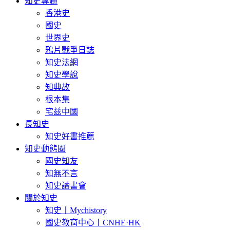
知史專題
香港史
國史
世界史
鴉片戰爭日誌
知史法網
知史學說
知典故
根本集
宅兹中國
長知史
知史好書推薦
知史動態圈
國史知友
知無不言
知史讀書會
關於知史
知史丨Mychistory
國史教育中心丨CNHE·HK