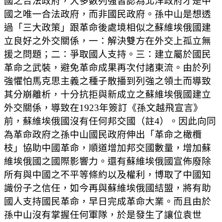
國之合法政府，大多數列強皆認為北洋政府才是中
國之唯一合法政府，而非國民政府。孫中山是想透
過「三大政策」跟革命後處境相似之蘇維埃俄國建
立良好之外交關係，一：解決雙方在外交上孤立無
援之問題；二：爭取國人支持。三：建立屬於國民
革命之武裝，避免革命成果再次付諸東流。由於列
強懼怕馬克思主義之種子散播到列強之領土而導致
其分崩離析，十分抗拒與新成立之蘇維埃俄國建立
外交關係，導致在1923年簽訂《孫文越飛宣言》
前，蘇維埃俄國沒有任何邦交國
（註4）
。因此向同
為革命政府之孫中山國民政府伸出「革命之橄欖
枝」協助中國革命，順道增加邦交國數量，增加蘇
維埃俄國之國際影響力。還有蘇維埃俄國宣佈廢除
所有與中國之不平等條約以及權利，博取了中國知
識份子之信任，如今再與蘇維埃俄國結盟，將有助
國人支持國民革命，早日完成革命大業。而且由於
孫中山沒有掌握任何軍隊，於是發生了讓位袁世