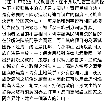
（註1）中說道「民族自決，在不背叛社會主義的條
件下，按照民主的方式建立國界，實行民族自決，
是有必要的。國家還沒有達到消亡的程度。民族自
決有利於國家消亡。」可見孫和列寧皆有相同或接
近之民族自決觀念，如「以民族劃分國家界線」。
但兩者之目的不盡相同。列寧認為民族自決的目的
在於解決階級鬥爭之問題，而且其終極目的為消滅
國界，達成一統之烏托邦；而孫中山之所以認同民
族自決是由於，一：儒家思想對漢家忠君愛國，孫
出於對漢民族的「愚忠」才採納民族自決，漢族建
立獨立自主之政權之想法。二：滿洲人領導之清帝
國腐敗無能。內有土地兼併，外有歐洲列強。漢民
族對滿族之統治討厭至極。因此正可以用此思想煽
動漢人造反，創立民國，打倒清政府。孫文由始至
終從來沒有消滅國界之打算，反而更想設立國家之
間之界線，建立一個漢人的江山。