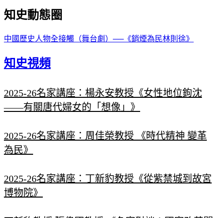
知史動態圈
中國歷史人物全接觸（舞台劇）──《銷煙為民林則徐》
知史視頻
2025-26名家講座：楊永安教授《女性地位鉤沈
——有關唐代婦女的「想像」》
2025-26名家講座：周佳榮教授 《時代精神 變革
為民》
2025-26名家講座：丁新豹教授《從紫禁城到故宮
博物院》