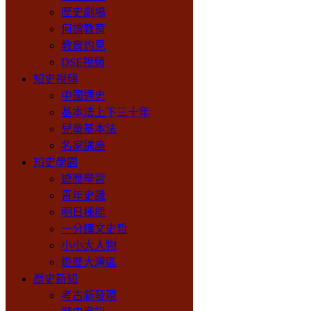
歷史劇場
何謂教育
教育灼見
DSE視頻
知史視頻
中國通史
基本法上下三十年
兒童基本法
名家講座
知史學園
遊歷學習
青年史識
明日棟樑
一分鐘文史哲
小小大人物
遊歷大灣區
歷史新知
考古新發現