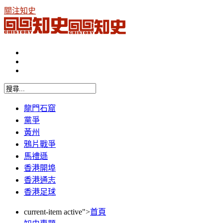
關注知史
龍門石窟
黨爭
黃州
鴉片戰爭
馬禮遜
香港開埠
香港通志
香港足球
current-item active">
首頁