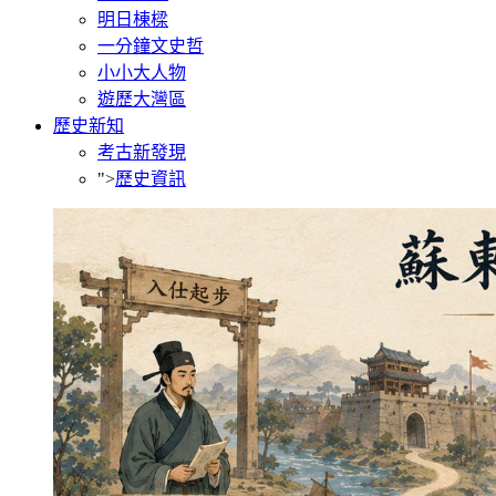
明日棟樑
一分鐘文史哲
小小大人物
遊歷大灣區
歷史新知
考古新發現
">
歷史資訊