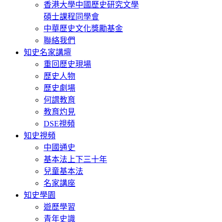
香港大學中國歷史研究文學
碩士課程同學會
中華歷史文化獎勵基金
聯絡我們
知史名家講壇
重回歷史現場
歷史人物
歷史劇場
何謂教育
教育灼見
DSE視頻
知史視頻
中國通史
基本法上下三十年
兒童基本法
名家講座
知史學園
遊歷學習
青年史識