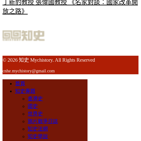
丁新豹教授 張偉國教授 《名家對談：國家改革開
放之路》
© 2026 知史 Mychistory. All Rights Reserved
cnhe.mychistory@gmail.com
首頁
知史專題
香港史
國史
世界史
鴉片戰爭日誌
知史法網
知史學說