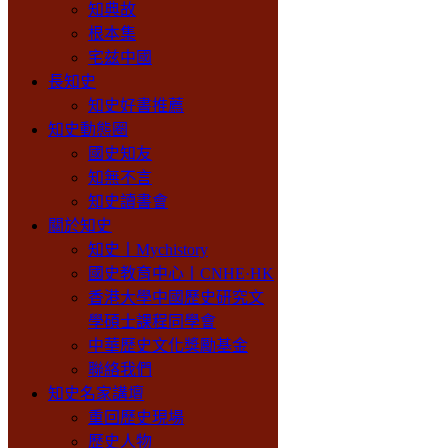
知典故
根本集
宅兹中國
長知史
知史好書推薦
知史動態圈
國史知友
知無不言
知史讀書會
關於知史
知史丨Mychistory
國史教育中心丨CNHE·HK
香港大學中國歷史研究文
學碩士課程同學會
中華歷史文化獎勵基金
聯絡我們
知史名家講壇
重回歷史現場
歷史人物