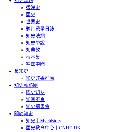
知史專題
香港史
國史
世界史
鴉片戰爭日誌
知史法網
知史學說
知典故
根本集
宅兹中國
長知史
知史好書推薦
知史動態圈
國史知友
知無不言
知史讀書會
關於知史
知史丨Mychistory
國史教育中心丨CNHE·HK