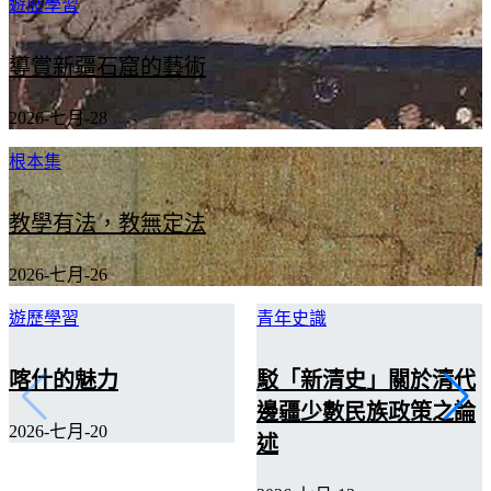
遊歷學習
導賞新疆石窟的藝術
2026-七月-28
根本集
教學有法，教無定法
2026-七月-26
遊歷學習
青年史識
喀什的魅力
駁「新清史」關於清代
邊疆少數民族政策之論
2026-七月-20
述