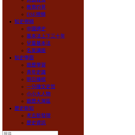
教育灼見
DSE視頻
知史視頻
中國通史
基本法上下三十年
兒童基本法
名家講座
知史學園
遊歷學習
青年史識
明日棟樑
一分鐘文史哲
小小大人物
遊歷大灣區
歷史新知
考古新發現
歷史資訊