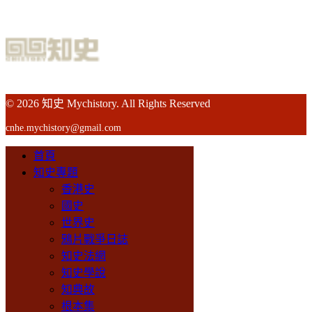
© 2026 知史 Mychistory. All Rights Reserved
cnhe.mychistory@gmail.com
首頁
知史專題
香港史
國史
世界史
鴉片戰爭日誌
知史法網
知史學說
知典故
根本集