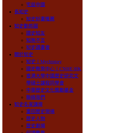
宅兹中國
長知史
知史好書推薦
知史動態圈
國史知友
知無不言
知史讀書會
關於知史
知史丨Mychistory
國史教育中心丨CNHE·HK
香港大學中國歷史研究文
學碩士課程同學會
中華歷史文化獎勵基金
聯絡我們
知史名家講壇
重回歷史現場
歷史人物
歷史劇場
何謂教育