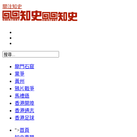
關注知史
龍門石窟
黨爭
黃州
鴉片戰爭
馬禮遜
香港開埠
香港通志
香港足球
">
首頁