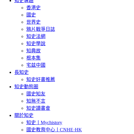
知史專題
香港史
國史
世界史
鴉片戰爭日誌
知史法網
知史學說
知典故
根本集
宅兹中國
長知史
知史好書推薦
知史動態圈
國史知友
知無不言
知史讀書會
關於知史
知史丨Mychistory
國史教育中心丨CNHE·HK