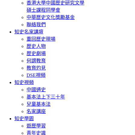
香港大學中國歷史研究文學
碩士課程同學會
中華歷史文化獎勵基金
聯絡我們
知史名家講壇
重回歷史現場
歷史人物
歷史劇場
何謂教育
教育灼見
DSE視頻
知史視頻
中國通史
基本法上下三十年
兒童基本法
名家講座
知史學園
遊歷學習
青年史識