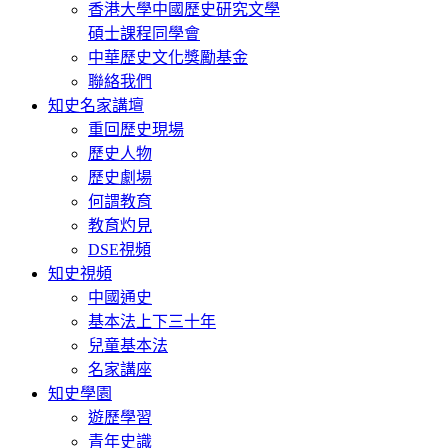
香港大學中國歷史研究文學
碩士課程同學會
中華歷史文化獎勵基金
聯絡我們
知史名家講壇
重回歷史現場
歷史人物
歷史劇場
何謂教育
教育灼見
DSE視頻
知史視頻
中國通史
基本法上下三十年
兒童基本法
名家講座
知史學園
遊歷學習
青年史識