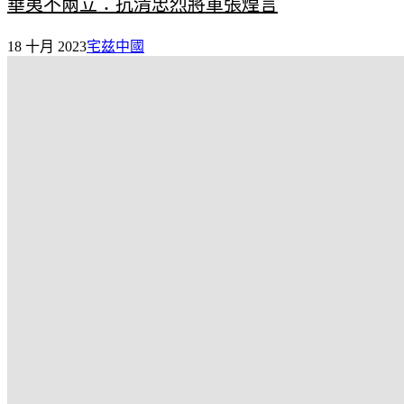
華夷不兩立：抗清忠烈將軍張煌言
18 十月 2023
宅兹中國