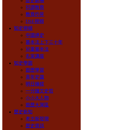
歷史劇場
何謂教育
教育灼見
DSE視頻
知史視頻
中國通史
基本法上下三十年
兒童基本法
名家講座
知史學園
遊歷學習
青年史識
明日棟樑
一分鐘文史哲
小小大人物
遊歷大灣區
歷史新知
考古新發現
歷史資訊