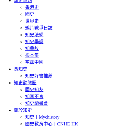
知史專題
香港史
國史
世界史
鴉片戰爭日誌
知史法網
知史學說
知典故
根本集
宅兹中國
長知史
知史好書推薦
知史動態圈
國史知友
知無不言
知史讀書會
關於知史
知史丨Mychistory
國史教育中心丨CNHE·HK