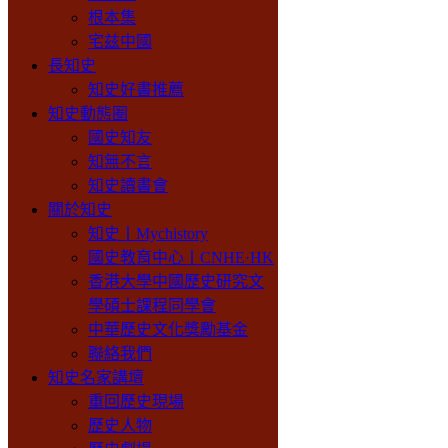
根本集
宅兹中國
長知史
知史好書推薦
知史動態圈
國史知友
知無不言
知史讀書會
關於知史
知史丨Mychistory
國史教育中心丨CNHE·HK
香港大學中國歷史研究文
學碩士課程同學會
中華歷史文化獎勵基金
聯絡我們
知史名家講壇
重回歷史現場
歷史人物