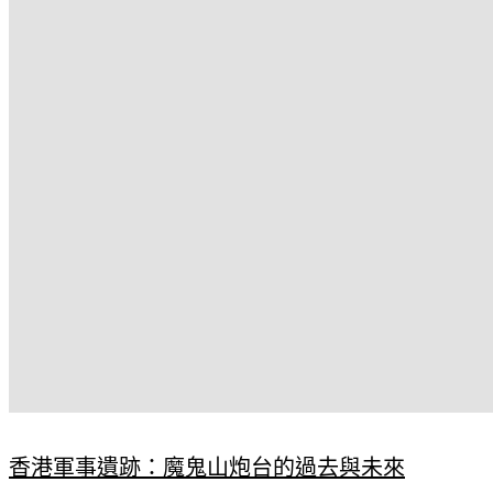
香港軍事遺跡：魔鬼山炮台的過去與未來