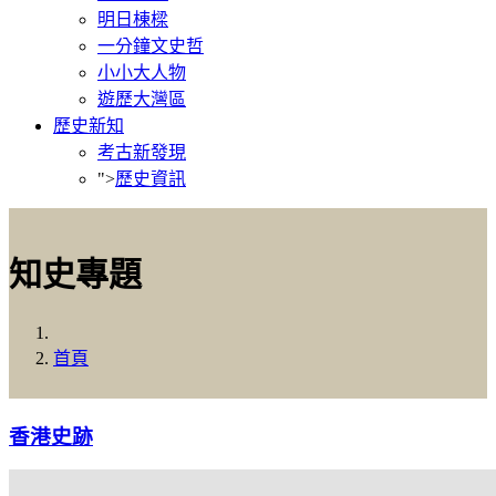
明日棟樑
一分鐘文史哲
小小大人物
遊歷大灣區
歷史新知
考古新發現
">
歷史資訊
知史專題
首頁
香港史跡