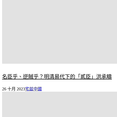
名臣乎、逆賊乎？明清易代下的「貳臣」洪承疇
26 十月 2023
宅兹中國