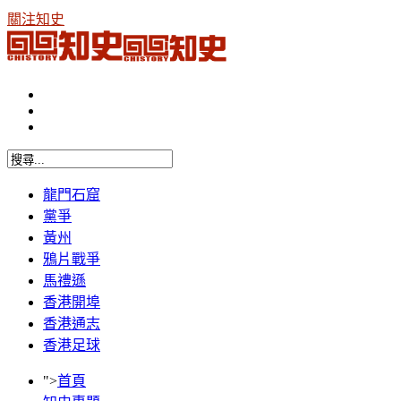
關注知史
龍門石窟
黨爭
黃州
鴉片戰爭
馬禮遜
香港開埠
香港通志
香港足球
">
首頁