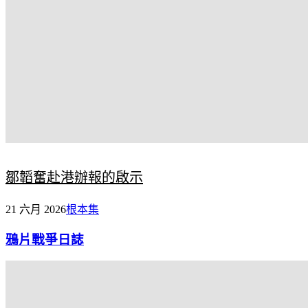
鄒韜奮赴港辦報的啟示
21 六月 2026
根本集
鴉片戰爭日誌