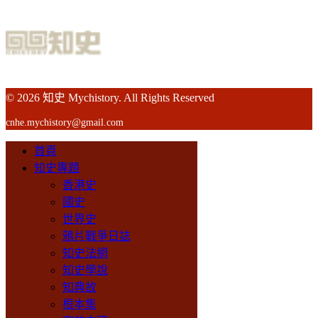
© 2026 知史 Mychistory. All Rights Reserved
cnhe.mychistory@gmail.com
首頁
知史專題
香港史
國史
世界史
鴉片戰爭日誌
知史法網
知史學說
知典故
根本集