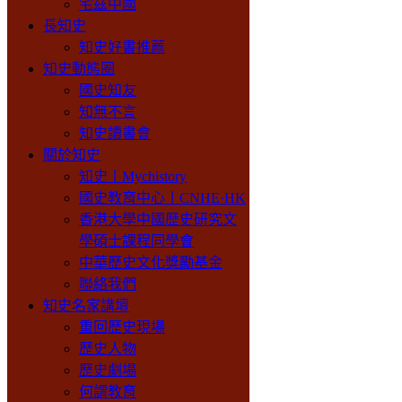
宅兹中國
長知史
知史好書推薦
知史動態圈
國史知友
知無不言
知史讀書會
關於知史
知史丨Mychistory
國史教育中心丨CNHE·HK
香港大學中國歷史研究文
學碩士課程同學會
中華歷史文化獎勵基金
聯絡我們
知史名家講壇
重回歷史現場
歷史人物
歷史劇場
何謂教育