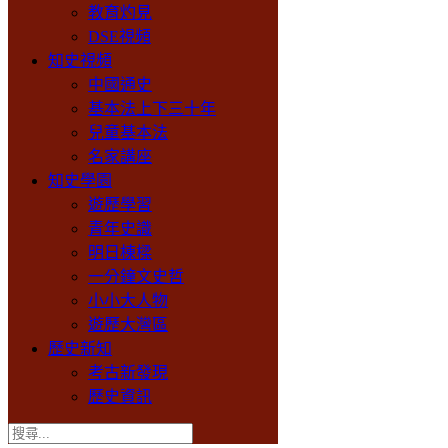
教育灼見
DSE視頻
知史視頻
中國通史
基本法上下三十年
兒童基本法
名家講座
知史學園
遊歷學習
青年史識
明日棟樑
一分鐘文史哲
小小大人物
遊歷大灣區
歷史新知
考古新發現
歷史資訊