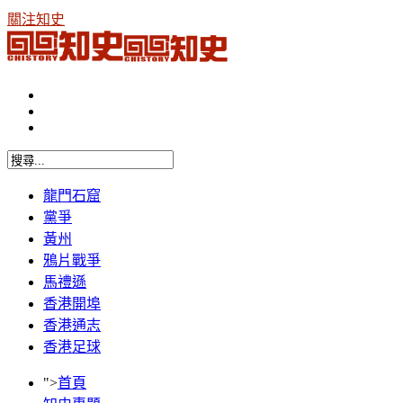
關注知史
龍門石窟
黨爭
黃州
鴉片戰爭
馬禮遜
香港開埠
香港通志
香港足球
">
首頁