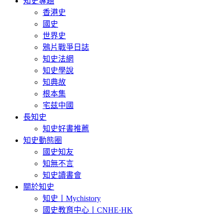
知史專題
香港史
國史
世界史
鴉片戰爭日誌
知史法網
知史學說
知典故
根本集
宅兹中國
長知史
知史好書推薦
知史動態圈
國史知友
知無不言
知史讀書會
關於知史
知史丨Mychistory
國史教育中心丨CNHE·HK