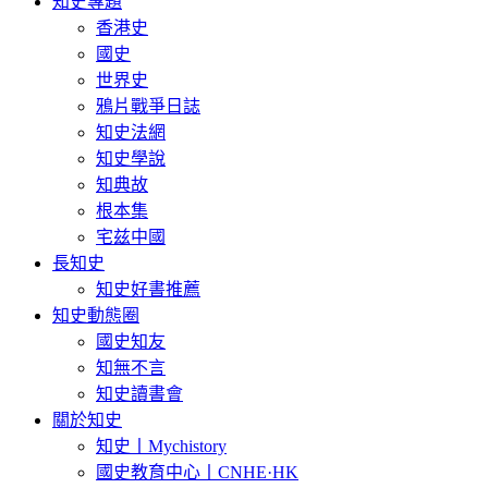
知史專題
香港史
國史
世界史
鴉片戰爭日誌
知史法網
知史學說
知典故
根本集
宅兹中國
長知史
知史好書推薦
知史動態圈
國史知友
知無不言
知史讀書會
關於知史
知史丨Mychistory
國史教育中心丨CNHE·HK