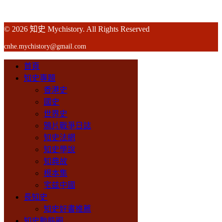
© 2026 知史 Mychistory. All Rights Reserved
cnhe.mychistory@gmail.com
首頁
知史專題
香港史
國史
世界史
鴉片戰爭日誌
知史法網
知史學說
知典故
根本集
宅兹中國
長知史
知史好書推薦
知史動態圈