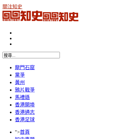
關注知史
龍門石窟
黨爭
黃州
鴉片戰爭
馬禮遜
香港開埠
香港通志
香港足球
">
首頁