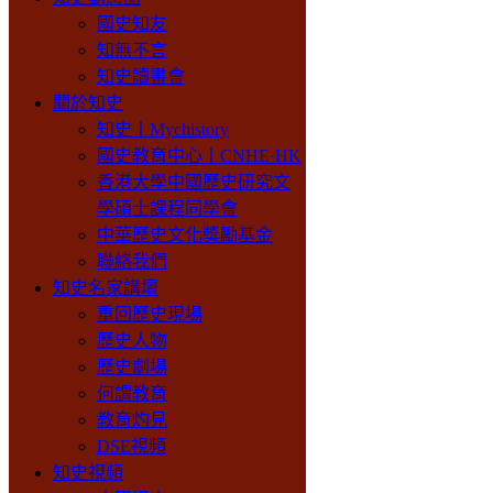
國史知友
知無不言
知史讀書會
關於知史
知史丨Mychistory
國史教育中心丨CNHE·HK
香港大學中國歷史研究文
學碩士課程同學會
中華歷史文化獎勵基金
聯絡我們
知史名家講壇
重回歷史現場
歷史人物
歷史劇場
何謂教育
教育灼見
DSE視頻
知史視頻