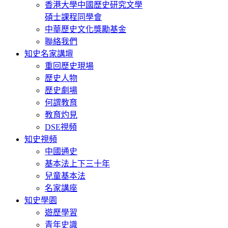
香港大學中國歷史研究文學
碩士課程同學會
中華歷史文化獎勵基金
聯絡我們
知史名家講壇
重回歷史現場
歷史人物
歷史劇場
何謂教育
教育灼見
DSE視頻
知史視頻
中國通史
基本法上下三十年
兒童基本法
名家講座
知史學園
遊歷學習
青年史識