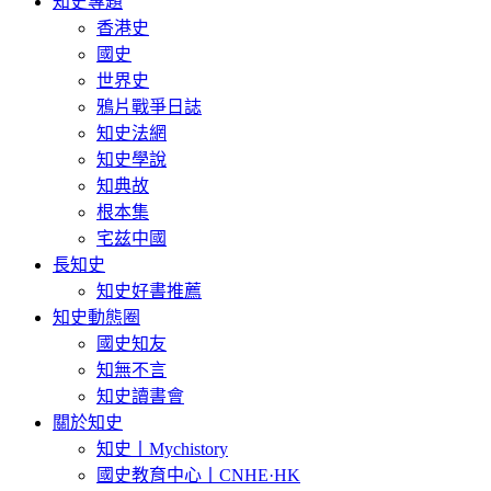
知史專題
香港史
國史
世界史
鴉片戰爭日誌
知史法網
知史學說
知典故
根本集
宅兹中國
長知史
知史好書推薦
知史動態圈
國史知友
知無不言
知史讀書會
關於知史
知史丨Mychistory
國史教育中心丨CNHE·HK