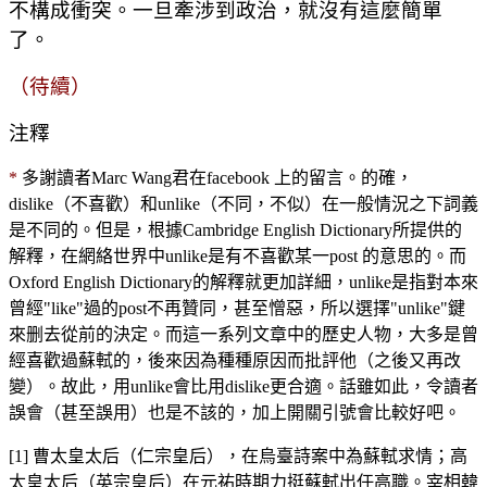
不構成衝突。一旦牽涉到政治，就沒有這麼簡單
了。
（待續）
注釋
*
多謝讀者Marc Wang君在facebook 上的留言。的確，
dislike（不喜歡）和unlike（不同，不似）在一般情況之下詞義
是不同的。但是，根據Cambridge English Dictionary所提供的
解釋，在網絡世界中unlike是有不喜歡某一post 的意思的。而
Oxford English Dictionary的解釋就更加詳細，unlike是指對本來
曾經"like"過的post不再贊同，甚至憎惡，所以選擇"unlike"鍵
來删去從前的決定。而這一系列文章中的歷史人物，大多是曾
經喜歡過蘇軾的，後來因為種種原因而批評他（之後又再改
變）。故此，用unlike會比用dislike更合適。話雖如此，令讀者
誤會（甚至誤用）也是不該的，加上開關引號會比較好吧。
[1] 曹太皇太后（仁宗皇后），在烏臺詩案中為蘇軾求情；高
太皇太后（英宗皇后）在元祐時期力挺蘇軾出任高職。宰相韓