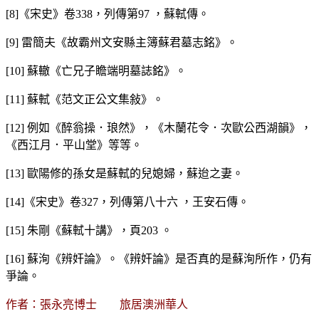
[8]《宋史》卷338，列傳第97 ，蘇軾傳。
[9] 雷簡夫《故霸州文安縣主簿蘇君墓志銘》。
[10] 蘇轍《亡兄子瞻端明墓誌銘》。
[11] 蘇軾《范文正公文集敍》。
[12] 例如《醉翁操．琅然》，《木蘭花令．次歐公西湖韻》，
《西江月．平山堂》等等。
[13] 歐陽修的孫女是蘇軾的兒媳婦，蘇迨之妻。
[14]《宋史》卷327，列傳第八十六 ，王安石傳。
[15] 朱剛《蘇軾十講》，頁203 。
[16] 蘇洵《辨奸論》。《辨奸論》是否真的是蘇洵所作，仍有
爭論。
作者：張永亮博士 旅居澳洲華人