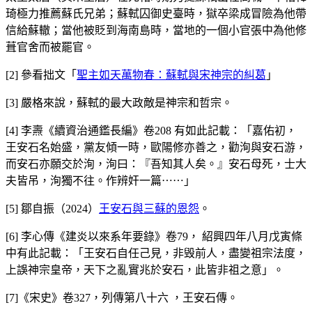
琦極力推薦蘇氏兄弟；蘇軾囚御史臺時，獄卒梁成冒險為他帶
信給蘇轍；當他被貶到海南島時，當地的一個小官張中為他修
葺官舍而被罷官。
[2] 參看拙文「
聖主如天萬物春：蘇軾與宋神宗的糾葛
」
[3] 嚴格來說，蘇軾的最大政敵是神宗和哲宗。
[4] 李燾《續資治通鑑長編》卷208 有如此記載：「嘉佑初，
王安石名始盛，黨友傾一時，歐陽修亦善之，勸洵與安石游，
而安石亦願交於洵，洵曰：『吾知其人矣。』安石母死，士大
夫皆吊，洵獨不往。作辨奸一篇⋯⋯」
[5] 鄒自振（2024）
王安石與三蘇的恩怨
。
[6] 李心傳《建炎以來系年要錄》卷79， 紹興四年八月戊寅條
中有此記載：「王安石自任己見，非毁前人，盡變祖宗法度，
上誤神宗皇帝，天下之亂實兆於安石，此皆非祖之意」。
[7]《宋史》卷327，列傳第八十六 ，王安石傳。