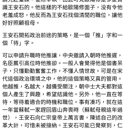
識王安石的。他這樣的不給歐陽修面子，没有令他
老羞成怒，他反而為王安石找個清閒的職位，讓他
好好照顧祖母。
王安石開拓政治前途的策略，是一個「推」字和一
個「待」字。
可以申請升職時他推讓，中央邀請入朝時他推遲，
名臣薦引高位時他推卻。一般人會覺得他是個書呆
子，只懂勤勤奮奮工作，不懂人情世故。可是在宋
代這個政治環境之中，他的這個策略又真的管用。
他越推，名越大，越備受關注，朝中士大夫都對這
個人產生了興趣，希望結識他。另外，他一直在等
待，等待着適合的時機和職位。事有凑巧，就在這
一年當蘇軾一家趕回眉山奔喪時（蘇軾母親這年過
世），王安石向仁宗皇帝上萬言書，陳述自己的改
革大計，可惜未被接納。王安石可能已覺察到，仁