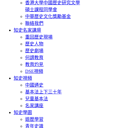
香港大學中國歷史研究文學
碩士課程同學會
中華歷史文化獎勵基金
聯絡我們
知史名家講壇
重回歷史現場
歷史人物
歷史劇場
何謂教育
教育灼見
DSE視頻
知史視頻
中國通史
基本法上下三十年
兒童基本法
名家講座
知史學園
遊歷學習
青年史識