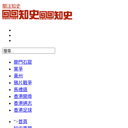
關注知史
龍門石窟
黨爭
黃州
鴉片戰爭
馬禮遜
香港開埠
香港通志
香港足球
">
首頁