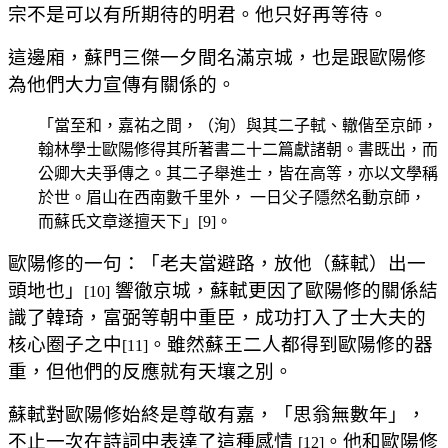
宗不是可以有所期待的明君。他只好再等待。
這邊廂，蘇門三傑一夕間名滿京城，也是跟歐陽修
為他們大力宣傳有關係的。
「當至和，嘉祐之間，（洵）與其二子軾、轍偕至京師，
翰林學士歐陽修得其所著書二十二篇獻諸朝。書既出，而
公卿大夫爭傳之。其二子舉進士，皆在高等，亦以文學稱
於世。眉山在西南數千里外， 一日父子隱然名動京師，
而蘇氏文章遂擅天下」[9]。
歐陽修的一句：「老夫當避路，放他（蘇軾）出一
頭地也」
響徹京城，蘇軾更因了歐陽修的關係結
[10]
識了韓琦，富弼等朝中重臣，成功打入了士大夫的
核心圈子之中
。雖然蘇王二人都得到歐陽修的器
[11]
重，但他們的反應就有天壤之別。
蘇軾對歐陽修始終是尊敬有嘉，「思翁無數年」，
不止一次在詩詞中表達了這種感情
。他和歐陽修
[12]