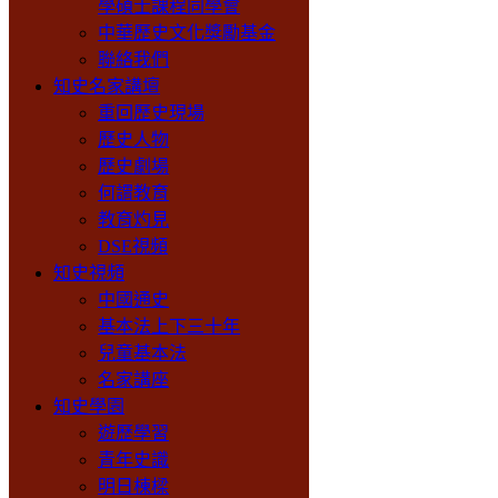
學碩士課程同學會
中華歷史文化獎勵基金
聯絡我們
知史名家講壇
重回歷史現場
歷史人物
歷史劇場
何謂教育
教育灼見
DSE視頻
知史視頻
中國通史
基本法上下三十年
兒童基本法
名家講座
知史學園
遊歷學習
青年史識
明日棟樑