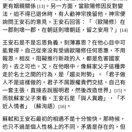
更有姻親關係
。另一方面，當歐陽修因反對變
[13]
法，迫不得已退休時，有人勸神宗挽留他，神宗便
詢問王安石的意見，王安石回答：「（歐陽修）在
一郡則壞一郡，在朝廷則壞朝廷，留之安用？」
[14]
王安石是不是忘恩負義，刻薄寡恩？在他心目中可
能覺得，自己從來没有受過歐陽修任何恩惠，不用
報恩。相反，阻礙推行新政的人，都是危害國家
的，去之可也。又，在他眼中，像蘇家父子這種奔
走於名士之間的行為，是「趨炎附勢」。「君子做
人不是這樣做的。君子不屑跟權貴們交結，自己有
一套主張，直接去說服明君，然後改造世界」
。
[15]
而就蘇家父子來看，王安石是「與人異趣」，「不
近人情者」（蘇洵語）
。
[16]
蘇軾和王安石最初的相遇不是十分愉快。那時候，
也只不過是個人性格上的不同，矛盾是存在的，但