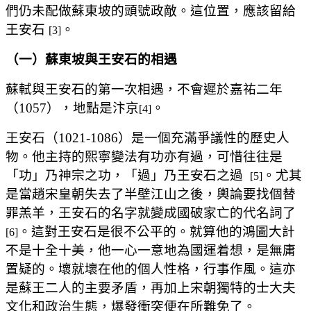
們仍未配做蘇東坡的頭號政敵。這位置，應該留給
王安石
。
[3]
（一）蘇東坡與王安石的相遇
蘇軾與王安石的第一次相遇，不會遲於嘉祐二年
（1057），地點是汴京
。
[4]
王安石（
1021-1086
）是一個充滿爭議性的歷史人
物。他主持的熙寧變法有功亦有過，可惜往往是
「功」乃神宗之功，「過」乃王安石之過
。尤其
[5]
是當趙宋皇朝失去了半壁江山之後，輿論要找個替
罪羔羊，王安石的名字就變成國破家亡的代名詞了
。這對王安石是很不公平的。就算他的鴻圖大計
[6]
不是十全十美，他一心一意地為國運着想，是無庸
置疑
的。壞就壞在他的個人性格，行事作風。這亦
是蘇王二人的主要矛盾，再加上宋朝獨特的士大夫
文化和政治生態，爆發衝突便在所難免了。