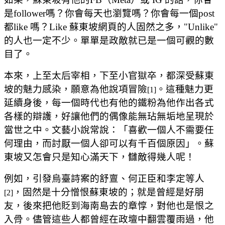
是follower嗎？你會每天也瀏覽嗎？你會每一個post
都like 嗎？Like 蘇東坡網頁的人固然之多，"Unlike"
的人也一定不少。單單是政敵就已是一個可觀的數
目了。
本來，上至太后宰相，下至小官獄卒，都深受蘇東
坡的魅力感染，願意為他說項冒險
。這種魅力更
[1]
延續身後，每一個時代也有他的鐵粉為他作出各式
各樣的辯護，好讓他們的偶像能無玷無垢地呈現於
當世之中。文藝小說常說：「喜歡一個人不需要任
何理由，而討厭一個人卻可以有千百個原因」。蘇
東坡又怎會只是知心滿天下，讎敵得幾人呢！
例如，引發烏臺詩案的舒亶、何正臣和李定等人
，固然是十分憎恨蘇東坡的；就是曾經是好朋
[2]
友，後來把他貶到海南島去的章惇，對他也是恨之
入骨。儘管這些人都曾經在政壇中翻雲覆雨過，他