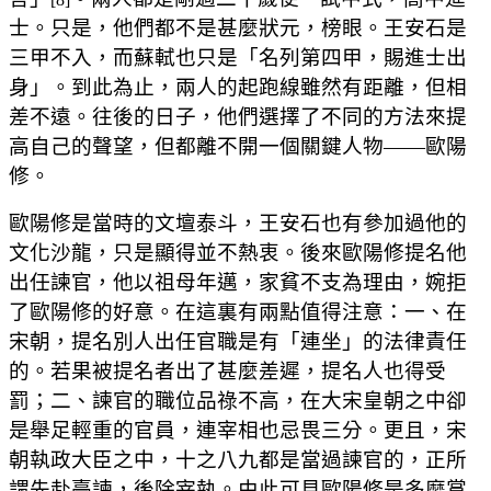
士。只是，他們都不是甚麼狀元，榜眼。王安石是
三甲不入，而蘇軾也只是「名列第四甲，賜進士出
身」。到此為止，兩人的起跑線雖然有距離，但相
差不遠。往後的日子，他們選擇了不同的方法來提
高自己的聲望，但都離不開一個關鍵人物——歐陽
修。
歐陽修是當時的文壇泰斗，王安石也有參加過他的
文化沙龍，只是顯得並不熱衷。後來歐陽修提名他
出任諫官，他以祖母年邁，家貧不支為理由，婉拒
了歐陽修的好意。在這裏有兩點值得注意：一、在
宋朝，提名別人出任官職是有「連坐」的法律責任
的。若果被提名者出了甚麼差遲，提名人也得受
罰；二、諫官的職位品祿不高，在大宋皇朝之中卻
是舉足輕重的官員，連宰相也忌畏三分。更且，宋
朝執政大臣之中，十之八九都是當過諫官的，正所
謂先赴臺諫，後除宰執。由此可見歐陽修是多麼賞