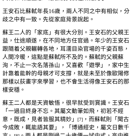
王安石比蘇軾年長16歲，兩人不同之中有相似，分
歧之中有一致。先從家庭背景說起。
蘇王二人的「家底」有很大分別。王安石的父親王
益，仕途順遂，在不同地方任官過。年少的王安石
跟隨着父親輾轉各地，耳濡目染官場的千姿百態，
人間冷暖，這點是蘇軾所不及的。蘇軾的父親蘇
洵，不止一次名落孫山，又喜歡「遊學」，家中生
計靠着能幹的母親才可支撐，就是未至於像歐陽修
那樣以荻畫字來學習，也不會生活得像王安石的那
樣安穩。
蘇王二人都是天資敏悟，很早就受到賞識。王安石
「一過目終身不忘。其屬文動筆如飛，初若不經
意，既成，見者皆服其精妙」
，而蘇軾則「聞古
[7]
今成敗，輒能語其要」，「博通經史，屬文日數千
言」
。兩人都是剛過二十歲便一試中式，高中進
[8]