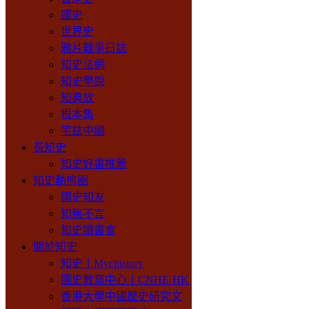
國史
世界史
鴉片戰爭日誌
知史法網
知史學說
知典故
根本集
宅兹中國
長知史
知史好書推薦
知史動態圈
國史知友
知無不言
知史讀書會
關於知史
知史丨Mychistory
國史教育中心丨CNHE·HK
香港大學中國歷史研究文