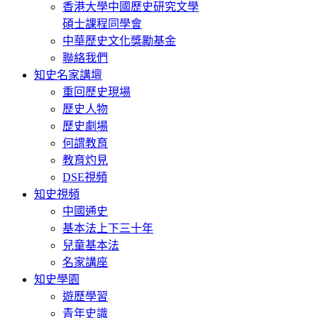
香港大學中國歷史研究文學
碩士課程同學會
中華歷史文化獎勵基金
聯絡我們
知史名家講壇
重回歷史現場
歷史人物
歷史劇場
何謂教育
教育灼見
DSE視頻
知史視頻
中國通史
基本法上下三十年
兒童基本法
名家講座
知史學園
遊歷學習
青年史識