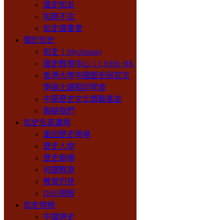
國史知友
知無不言
知史讀書會
關於知史
知史丨Mychistory
國史教育中心丨CNHE·HK
香港大學中國歷史研究文
學碩士課程同學會
中華歷史文化獎勵基金
聯絡我們
知史名家講壇
重回歷史現場
歷史人物
歷史劇場
何謂教育
教育灼見
DSE視頻
知史視頻
中國通史