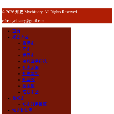
© 2026 知史 Mychistory. All Rights Reserved
cnhe.mychistory@gmail.com
首頁
知史專題
香港史
國史
世界史
鴉片戰爭日誌
知史法網
知史學說
知典故
根本集
宅兹中國
長知史
知史好書推薦
知史動態圈