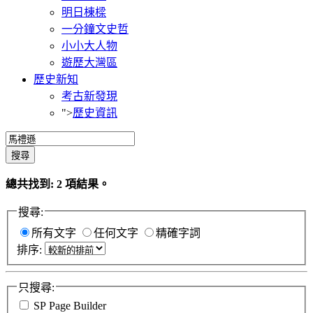
明日棟樑
一分鐘文史哲
小小大人物
遊歷大灣區
歷史新知
考古新發現
">
歷史資訊
搜尋
總共找到:
2
項結果。
搜尋:
所有文字
任何文字
精確字詞
排序:
只搜尋:
SP Page Builder