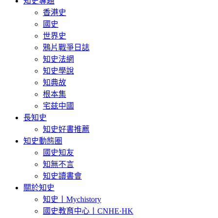
知史專題
香港史
國史
世界史
鴉片戰爭日誌
知史法網
知史學說
知典故
根本集
宅兹中國
長知史
知史好書推薦
知史動態圈
國史知友
知無不言
知史讀書會
關於知史
知史丨Mychistory
國史教育中心丨CNHE·HK