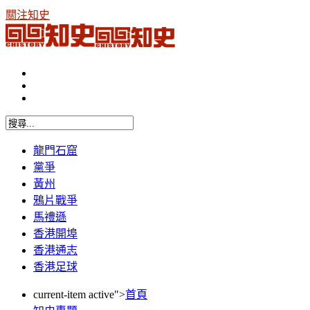
關注知史
龍門石窟
黨爭
黃州
鴉片戰爭
馬禮遜
香港開埠
香港通志
香港足球
current-item active">
首頁