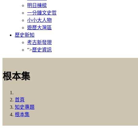
明日棟樑
一分鐘文史哲
小小大人物
遊歷大灣區
歷史新知
考古新發現
">
歷史資訊
根本集
首頁
知史專題
根本集