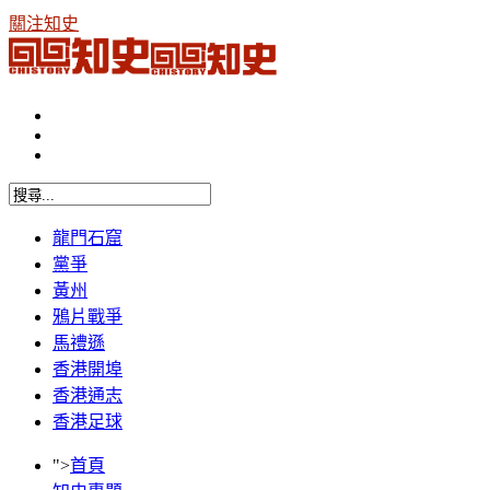
關注知史
龍門石窟
黨爭
黃州
鴉片戰爭
馬禮遜
香港開埠
香港通志
香港足球
">
首頁