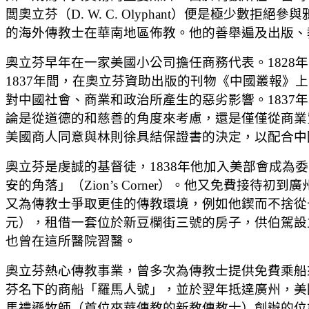
闆奧立芬（D. W. C. Olyphant）便是極
的海外傳教士在華南地區佈教。他的善舉遍及出版、
奧立芬早年在一家美國小公司擔任商務代表。1828
1837年間，在奧立芬資助出版的刊物《中國叢報》
對中國社會、商業和政治所產生的惡劣影響。1837
論是從道德的和慈善的角度來考慮，還是僅僅從商業
美國商人同意與林則徐具結保證書的決定，以配合中
奧立芬是虔誠的基督徒，1838年他加入美部會成
安的角落」（Zion’s Corner）。他又免費
又為傳教士爭取更佳的傳教環境，例如他鍥而不捨從十
元），租借一套位於新豆欄街三號的房子，供伯駕設
也曾在這所醫院習醫。
奧立芬熱心傳教事業，曾多次為傳教士提供免費乘船來
芬名下的商船「羅馬人號」，並於翌年抵達廣州，美
馬禮遜牧師（首位來華傳教的新教傳教士）創辦的位