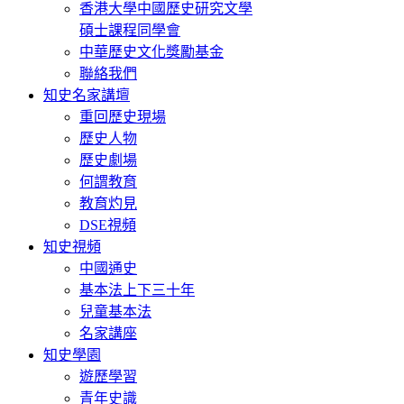
香港大學中國歷史研究文學
碩士課程同學會
中華歷史文化獎勵基金
聯絡我們
知史名家講壇
重回歷史現場
歷史人物
歷史劇場
何謂教育
教育灼見
DSE視頻
知史視頻
中國通史
基本法上下三十年
兒童基本法
名家講座
知史學園
遊歷學習
青年史識