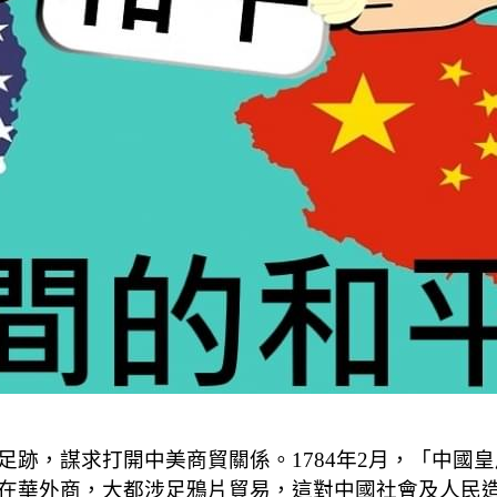
足跡，謀求打開中美商貿關係。1784年2月，「中國
在華外商，大都涉足鴉片貿易，這對中國社會及人民