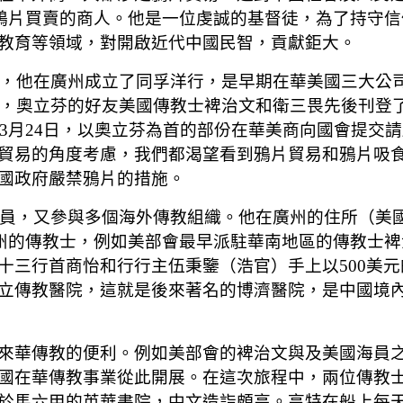
少數拒絕參與鴉片買賣的商人。他是一位虔誠的基督徒，為了
教育等領域，對開啟近代中國民智，貢獻鉅大。
年，他在廣州成立了同孚洋行，是早期在華美國三大公司
上，奧立芬的好友美國傳教士裨治文和衛三畏先後刊登
年3月24日，以奧立芬為首的部份在華美商向國會提
貿易的角度考慮，我們都渴望看到鴉片貿易和鴉片吸
國政府嚴禁鴉片的措施。
為委員，又參與多個海外傳教組織。他在廣州的住所（美
接待初到廣州的傳教士，例如美部會最早派駐華南地區的傳
三行首商怡和行行主伍秉鑒（浩官）手上以500美元的低
立傳教醫院，這就是後來著名的博濟醫院，是中國境
華傳教的便利。例如美部會的裨治文與及美國海員之友
國在華傳教事業從此開展。在這次旅程中，兩位傳教
於馬六甲的英華書院，中文造詣頗高。亨特在船上每