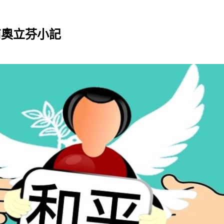
商奧立芬小記