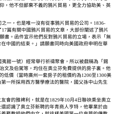
持守信仰，他不但鄙棄不義的鴉片貿易，更全力協助美、英
之一，也是唯一沒有從事鴉片貿易的公司。1836-
了17篇有關中國鴉片貿易的文章，大部份闡述了鴉片
交請願書。函件宣示他們反對鴉片貿易的立場，表示「無
食在中國的結束。」請願書同時向美國政府申明在華
國夷館一號）經常舉行祈禱聚會，所以被戲稱為「錫
教士裨治文及伯駕等，均住在奧立芬免費提供的房子裏。他
價（當時廣州一套房子的租價約為1200至1300美
內第一所採用西方醫學療法的醫院，國父孫中山先生
會的雅裨利，就是在1829年10月4日聯袂乘坐奧立
士還認識了奧立芬新聘的年青商人亨特，他畢業於由
天義務教授他們中文，就這樣美國第一位來華的傳教