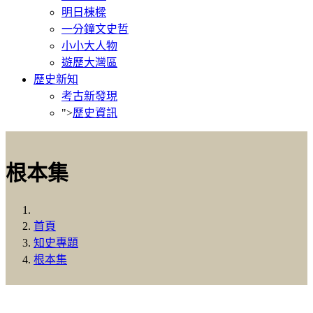
明日棟樑
一分鐘文史哲
小小大人物
遊歷大灣區
歷史新知
考古新發現
">
歷史資訊
根本集
首頁
知史專題
根本集