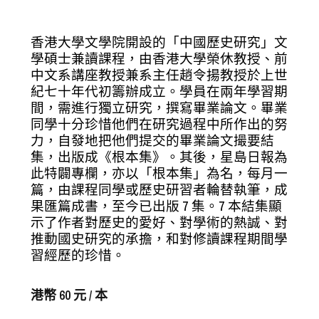
香港大學文學院開設的「中國歷史研究」文
學碩士兼讀課程，由香港大學榮休教授、前
中文系講座教授兼系主任趙令揚教授於上世
紀七十年代初籌辦成立。學員在兩年學習期
間，需進行獨立研究，撰寫畢業論文。畢業
同學十分珍惜他們在研究過程中所作出的努
力，自發地把他們提交的畢業論文撮要結
集，出版成《根本集》。其後，星島日報為
此特闢專欄，亦以「根本集」為名，每月一
篇，由課程同學或歷史研習者輪替執筆，成
果匯篇成書，至今已出版 7 集。7 本結集顯
示了作者對歷史的愛好、對學術的熱誠、對
推動國史研究的承擔，和對修讀課程期間學
習經歷的珍惜。
港幣 60 元 / 本