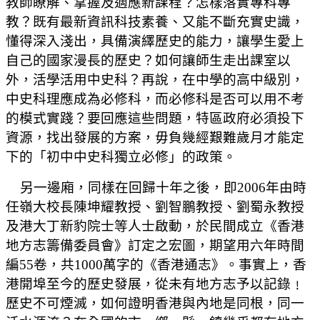
教師瞭解、掌握及適應新課程？怎樣落實專科專
教？既有最新資訊科技素養、又能不斷充實史識，
懂得深入淺出，具備演繹歷史的能力，讓學生愛上
自己的國家漫長的歷史？如何讓師生走出課室以
外，活學活用中史科？再說，在中學的高中級別，
中史科理應成為必修科，而必修科是否可以用不考
的模式實踐？要回應這些問題，特區政府必須投下
資源，找出發展的方案，毋負幾經艱難歲月才能定
下的「初中中史科獨立必修」的政策。
另一邊廂，同樣在回歸十年之後，即2006年由時
任嶺大校長陳坤耀教授、劉智鵬教授、劉蜀永教授
及港大丁新豹院士等人士啟動，於民間成立《香港
地方志籌備委員會》訂定之宏圖，期望用六年時間
編55卷，共1000萬字的《香港通志》。事實上，香
港開埠至今的歷史發展，從未有地方志予以記錄﹗
歷史不可煙滅，如何證明香港與內地是同根，同一