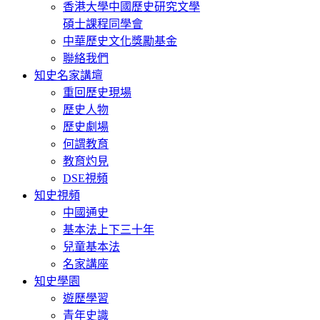
香港大學中國歷史研究文學
碩士課程同學會
中華歷史文化獎勵基金
聯絡我們
知史名家講壇
重回歷史現場
歷史人物
歷史劇場
何謂教育
教育灼見
DSE視頻
知史視頻
中國通史
基本法上下三十年
兒童基本法
名家講座
知史學園
遊歷學習
青年史識