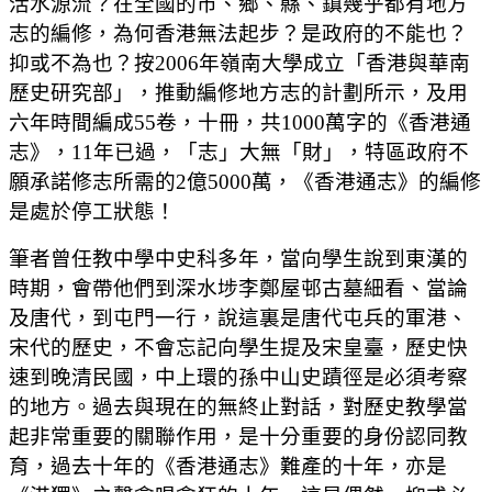
活水源流？在全國的市、鄉、縣、鎮幾乎都有地方
志的編修，為何香港無法起步？是政府的不能也？
抑或不為也？按2006年嶺南大學成立「香港與華南
歷史研究部」，推動編修地方志的計劃所示，及用
六年時間編成55卷，十冊，共1000萬字的《香港通
志》，11年已過，「志」大無「財」，特區政府不
願承諾修志所需的2億5000萬，《香港通志》的編修
是處於停工狀態！
筆者曾任教中學中史科多年，當向學生說到東漢的
時期，會帶他們到深水埗李鄭屋邨古墓細看、當論
及唐代，到屯門一行，說這裏是唐代屯兵的軍港、
宋代的歷史，不會忘記向學生提及宋皇臺，歷史快
速到晚清民國，中上環的孫中山史蹟徑是必須考察
的地方。過去與現在的無終止對話，對歷史教學當
起非常重要的關聯作用，是十分重要的身份認同教
育，過去十年的《香港通志》難產的十年，亦是