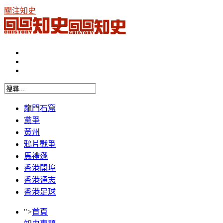
關注知史
龍門石窟
黨爭
黃州
鴉片戰爭
馬禮遜
香港開埠
香港通志
香港足球
">
首頁