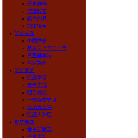
歷史劇場
何謂教育
教育灼見
DSE視頻
知史視頻
中國通史
基本法上下三十年
兒童基本法
名家講座
知史學園
遊歷學習
青年史識
明日棟樑
一分鐘文史哲
小小大人物
遊歷大灣區
歷史新知
考古新發現
歷史資訊