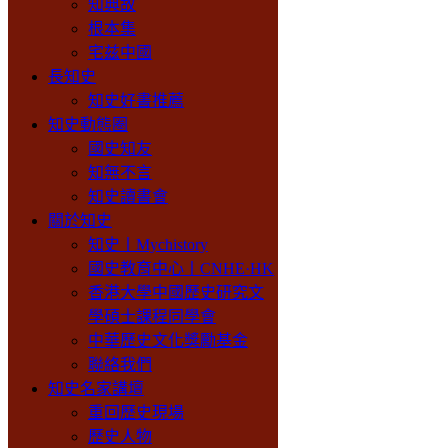
知典故
根本集
宅兹中國
長知史
知史好書推薦
知史動態圈
國史知友
知無不言
知史讀書會
關於知史
知史丨Mychistory
國史教育中心丨CNHE·HK
香港大學中國歷史研究文
學碩士課程同學會
中華歷史文化獎勵基金
聯絡我們
知史名家講壇
重回歷史現場
歷史人物