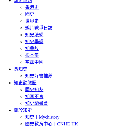
知史專題
香港史
國史
世界史
鴉片戰爭日誌
知史法網
知史學說
知典故
根本集
宅兹中國
長知史
知史好書推薦
知史動態圈
國史知友
知無不言
知史讀書會
關於知史
知史丨Mychistory
國史教育中心丨CNHE·HK