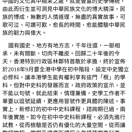
中國的文化其中精采之處，就是豐富的史學傳統，
由此而衍生並可洞見中華民族文化的博大精深，民
族的博成，無數的人情道理，無盡的真實故事，可
歌可泣、可讚可歎，愈長的時間、愈能體驗中華民
族的韌力與偉大。
國有國史、地方有地方志，千年往還，一脈相
承，未有間斷，切肉不離皮。回歸二十年後的今
天，香港特別行政區林鄭特首敢於承擔，終於宣佈
於2018年9月要全港中學在初中階段，設定中史獨立
必修科，讓本港學生能有權利享有這門「根」的學
科。但對中史科的發展而言，政府政策的宣示，並
不能以句號，就此結束，情理兼備，史學工作者不
單要以逗號延續，更應用冒號作更具體的陳述。事
實上，新修訂的初中中史科課程，諮詢期已過，兩
年後實施。如今在初中中史科新課程，必須先進行
試教，從而檢驗是否仍有優化的大量空間，從而讓