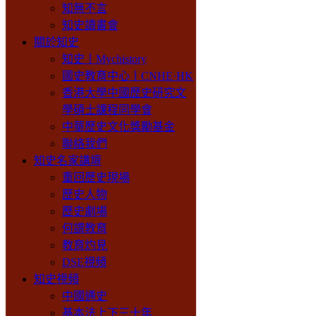
知無不言
知史讀書會
關於知史
知史丨Mychistory
國史教育中心丨CNHE·HK
香港大學中國歷史研究文
學碩士課程同學會
中華歷史文化獎勵基金
聯絡我們
知史名家講壇
重回歷史現場
歷史人物
歷史劇場
何謂教育
教育灼見
DSE視頻
知史視頻
中國通史
基本法上下三十年