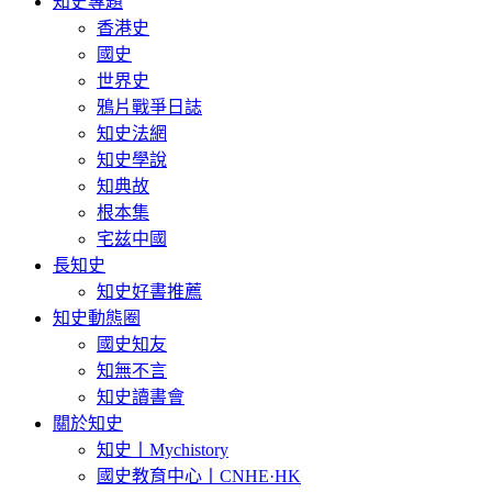
知史專題
香港史
國史
世界史
鴉片戰爭日誌
知史法網
知史學說
知典故
根本集
宅兹中國
長知史
知史好書推薦
知史動態圈
國史知友
知無不言
知史讀書會
關於知史
知史丨Mychistory
國史教育中心丨CNHE·HK