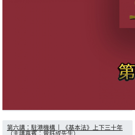
第六講：駐港機構 │ 《基本法》上下三十年
（主講嘉賓：曾鈺成先生）