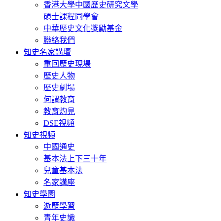
香港大學中國歷史研究文學
碩士課程同學會
中華歷史文化獎勵基金
聯絡我們
知史名家講壇
重回歷史現場
歷史人物
歷史劇場
何謂教育
教育灼見
DSE視頻
知史視頻
中國通史
基本法上下三十年
兒童基本法
名家講座
知史學園
遊歷學習
青年史識