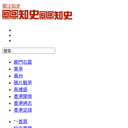
關注知史
龍門石窟
黨爭
黃州
鴉片戰爭
馬禮遜
香港開埠
香港通志
香港足球
">
首頁