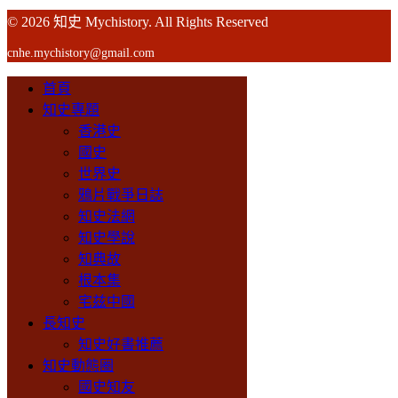
© 2026 知史 Mychistory. All Rights Reserved
cnhe.mychistory@gmail.com
首頁
知史專題
香港史
國史
世界史
鴉片戰爭日誌
知史法網
知史學說
知典故
根本集
宅兹中國
長知史
知史好書推薦
知史動態圈
國史知友