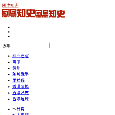
關注知史
龍門石窟
黨爭
黃州
鴉片戰爭
馬禮遜
香港開埠
香港通志
香港足球
">
首頁