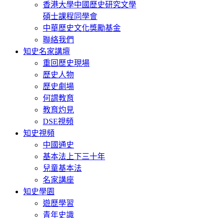
香港大學中國歷史研究文學
碩士課程同學會
中華歷史文化獎勵基金
聯絡我們
知史名家講壇
重回歷史現場
歷史人物
歷史劇場
何謂教育
教育灼見
DSE視頻
知史視頻
中國通史
基本法上下三十年
兒童基本法
名家講座
知史學園
遊歷學習
青年史識