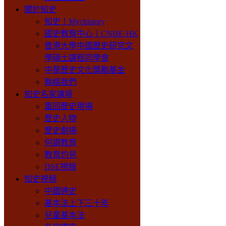
關於知史
知史丨Mychistory
國史教育中心丨CNHE·HK
香港大學中國歷史研究文
學碩士課程同學會
中華歷史文化獎勵基金
聯絡我們
知史名家講壇
重回歷史現場
歷史人物
歷史劇場
何謂教育
教育灼見
DSE視頻
知史視頻
中國通史
基本法上下三十年
兒童基本法