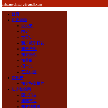
cnhe.mychistory@gmail.com
首頁
知史專題
香港史
國史
世界史
鴉片戰爭日誌
知史法網
知史學說
知典故
根本集
宅兹中國
長知史
知史好書推薦
知史動態圈
國史知友
知無不言
知史讀書會