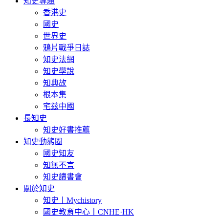
知史專題
香港史
國史
世界史
鴉片戰爭日誌
知史法網
知史學說
知典故
根本集
宅兹中國
長知史
知史好書推薦
知史動態圈
國史知友
知無不言
知史讀書會
關於知史
知史丨Mychistory
國史教育中心丨CNHE·HK