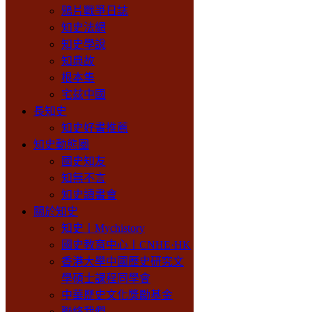
鴉片戰爭日誌
知史法網
知史學說
知典故
根本集
宅兹中國
長知史
知史好書推薦
知史動態圈
國史知友
知無不言
知史讀書會
關於知史
知史丨Mychistory
國史教育中心丨CNHE·HK
香港大學中國歷史研究文
學碩士課程同學會
中華歷史文化獎勵基金
聯絡我們