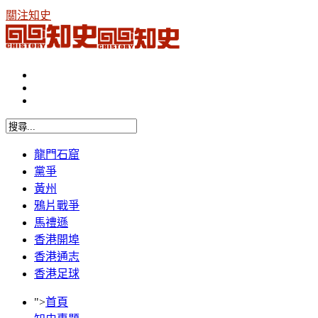
關注知史
龍門石窟
黨爭
黃州
鴉片戰爭
馬禮遜
香港開埠
香港通志
香港足球
">
首頁