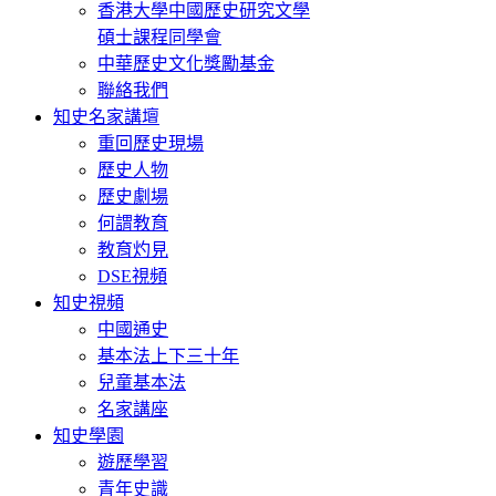
香港大學中國歷史研究文學
碩士課程同學會
中華歷史文化獎勵基金
聯絡我們
知史名家講壇
重回歷史現場
歷史人物
歷史劇場
何謂教育
教育灼見
DSE視頻
知史視頻
中國通史
基本法上下三十年
兒童基本法
名家講座
知史學園
遊歷學習
青年史識