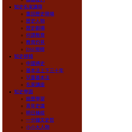
知史名家講壇
重回歷史現場
歷史人物
歷史劇場
何謂教育
教育灼見
DSE視頻
知史視頻
中國通史
基本法上下三十年
兒童基本法
名家講座
知史學園
遊歷學習
青年史識
明日棟樑
一分鐘文史哲
小小大人物