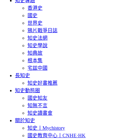
知史專題
香港史
國史
世界史
鴉片戰爭日誌
知史法網
知史學說
知典故
根本集
宅兹中國
長知史
知史好書推薦
知史動態圈
國史知友
知無不言
知史讀書會
關於知史
知史丨Mychistory
國史教育中心丨CNHE·HK