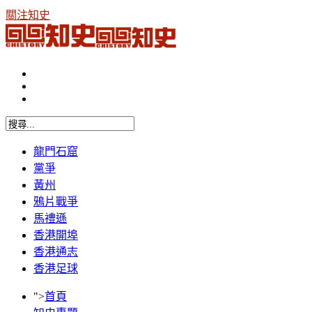
關注知史
龍門石窟
黨爭
黃州
鴉片戰爭
馬禮遜
香港開埠
香港通志
香港足球
">
首頁