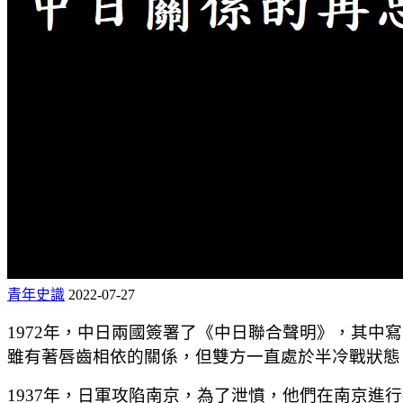
青年史識
2022-07-27
1972年，中日兩國簽署了《中日聯合聲明》，其
雖有著唇齒相依的關係，但雙方一直處於半冷戰狀態
1937年，日軍攻陷南京，為了泄憤，他們在南京進