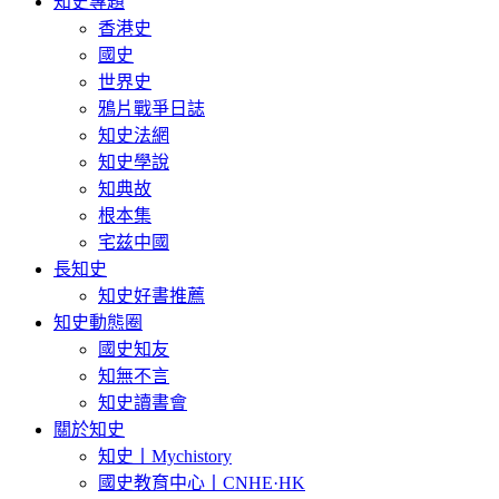
知史專題
香港史
國史
世界史
鴉片戰爭日誌
知史法網
知史學說
知典故
根本集
宅兹中國
長知史
知史好書推薦
知史動態圈
國史知友
知無不言
知史讀書會
關於知史
知史丨Mychistory
國史教育中心丨CNHE·HK