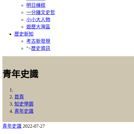
明日棟樑
一分鐘文史哲
小小大人物
遊歷大灣區
歷史新知
考古新發現
">
歷史資訊
青年史識
首頁
知史學園
青年史識
青年史識
2022-07-27