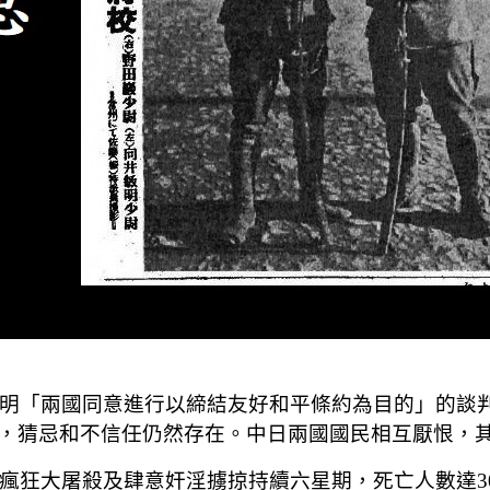
中寫明「兩國同意進行以締結友好和平條約為目的」的談
，猜忌和不信任仍然存在。中日兩國國民相互厭恨，
行瘋狂大屠殺及肆意奸淫擄掠持續六星期，死亡人數達