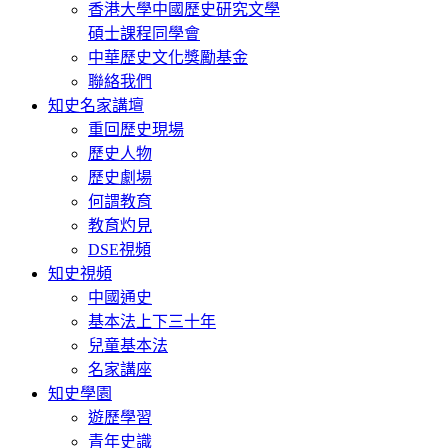
香港大學中國歷史研究文學
碩士課程同學會
中華歷史文化獎勵基金
聯絡我們
知史名家講壇
重回歷史現場
歷史人物
歷史劇場
何謂教育
教育灼見
DSE視頻
知史視頻
中國通史
基本法上下三十年
兒童基本法
名家講座
知史學園
遊歷學習
青年史識