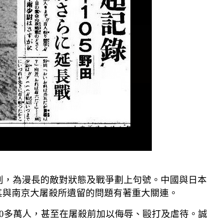
判，為漫長的敵對狀態及戰爭劃上句號。中國與日本
其與南京大屠殺所遺留的問題有著重大關連。
30多萬人，甚至在屠殺前加以侮辱、毆打及虐待。誠