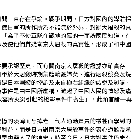
日間一直存在爭論。戰爭期間，日方對國內的媒體採
，使日軍的所作所為不能流於外界，封鎖大屠殺的真
：「為了不使軍隊在戰地的惡的一面讓國民知道，在
解及使他們質疑南京大層殺的真實性，形成了和中國
本要承認歷史，而有關南京大屠殺的證據亦確實存
日軍於大屠殺時期集體輪姦婦女、進行屠殺競賽及燒
而是日本團體的控訴及來自極右組織的威脅及恐嚇。
指事件是由中國所虛構，激起了中國人民的憤怒及痛
收容所火災引起的槍擊事件中喪生」，此類言論一再
記憶的淡薄而忘掉老一代人通過寶貴的犧牲而學到的
或利益，而是日方對南京大屠殺事件的衷心道歉及承
殺是中華人民的痛史，時至今日，日本對事件仍未有