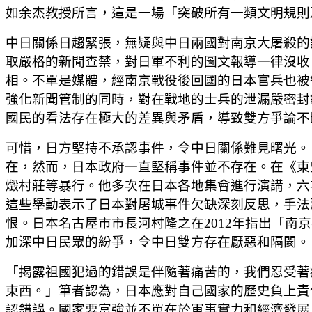
如余杰教授所言，這是一場「突破所有一類文明規則
中日關係日趨緊張，無疑與中日兩國對南京大屠殺的
取嚴格的新聞查禁，對日軍不利的圖文報導一律沒收
相。不單是媒體，經南京戰役後回國的日本官兵也被
強化新聞管制的同時，對在戰地的士兵的泄漏嚴密封
國民的看法存在極大的差異與矛盾，導致雙方爭論不
可惜，日方堅持不承認事件，令中日關係難見曙光。
在，然而，日本政府一直堅稱事件並不存在。在《東
燬村莊等暴行。他多次在日本各地集會進行演講，六
這些舉動表示了日本對屠城事件欠缺深刻反思，手法
恨。日本名古屋市市長河村隆之在2012年指出「
加深中日民眾的紛爭，令中日雙方存在厭惡和隔閡。
「揭露祖國犯過的錯誤是伴隨著痛苦的，我們忍受著
東西。」筆者認為，日本應對自己國家的歷史負上責
認錯誤。國家要富強並不單在於軍事實力和經濟發展