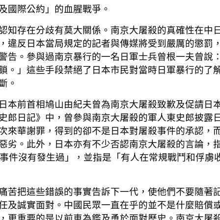
及國際公約」的血腥戰爭。
認知存在分歧有莫大關係。南京大屠殺的真確性在中
，違反日本當局規定的記者與傳媒將受到嚴厲的懲罰
警告。參與過南京暴行的一名日軍士兵曾根一夫曾說
鎖。」這些手段禁絕了日本市民對當時日軍暴行的了
斷。
日本前首相鳩山由紀夫曾為南京大屠殺致歉及促請日
史郎日記》中，曾參與南京大屠殺的軍人東史郎披露
次來華謝罪，得到的卻不是日本對屠殺事件的承認，
惡劣。此外，日本亦有不少否認南京大屠殺的言論，
南京事件沒有發生過」，並指是「有人在常規戰鬥和俘虜
痛苦把這些錯誤的事實告訴下一代，使他們不要隨著
任及誠實面對。中國民眾一直在乎的並不是什麼賠償
，更重要的是以前車為鑑及勇於面對歷史。南京大屠