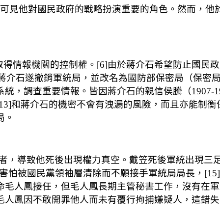
這可見他對國民政府的戰略扮演重要的角色。然而，他於1
局，取得情報機關的控制權。[6]由於蔣介石希望防止國民
下，[9]蔣介石遂撤銷軍統局，並改名為國防部保密局（保
系統，調查重要情報。皆因蔣介石的親信侯騰（1907-
族[13]和蔣介石的機密不會有洩漏的風險，而且亦能
局。
，導致他死後出現權力真空。戴笠死後軍統出現三足鼎立
三人。唐縱因害怕被國民黨領袖層清除而不願接手軍統局局長，
才任命毛人鳳接任，但毛人鳳長期主管秘書工作，沒有在
毛人鳳因不敢開罪他人而未有覆行拘捕嫌疑人，這錯失了