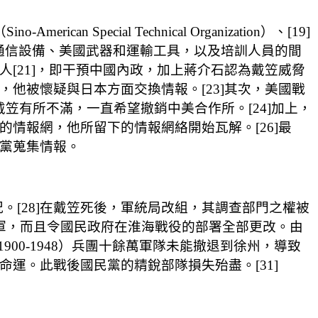
ecial Technical Organization）、[19]
提供通信設備、美國武器和運輸工具，以及培訓人員的間
人[21]，即干預中國內政，加上蔣介石認為戴笠威脅
，他被懷疑與日本方面交換情報。[23]其次，美國戰
。美方對戴笠有所不滿，一直希望撤銷中美合作所。[24]加上，
的情報網，他所留下的情報網絡開始瓦解。[26]最
民黨蒐集情報。
[28]在戴笠死後，軍統局改組，其調查部門之權被
解放軍，而且令國民政府在淮海戰役的部署全部更改。由
0-1948）兵團十餘萬軍隊未能撤退到徐州，導致
命運。此戰後國民黨的精銳部隊損失殆盡。[31]