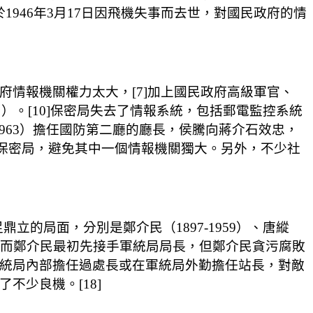
946年3月17日因飛機失事而去世，對國民政府的情
政府情報機關權力太大，[7]加上國民政府高級軍官、
密局）。[10]保密局失去了情報系統，包括郵電監控系統
1963）擔任國防第二廳的廳長，侯騰向蔣介石效忠，
制衡保密局，避免其中一個情報機關獨大。另外，不少社
的局面，分別是鄭介民（1897-1959）、唐縱
[15]而鄭介民最初先接手軍統局局長，但鄭介民貪污腐敗
軍統局內部擔任過處長或在軍統局外勤擔任站長，對敵
不少良機。[18]