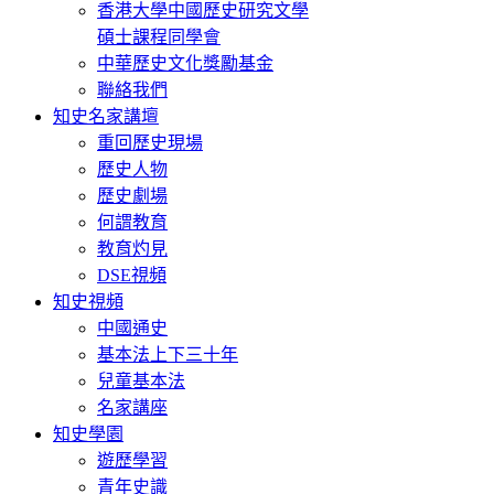
香港大學中國歷史研究文學
碩士課程同學會
中華歷史文化獎勵基金
聯絡我們
知史名家講壇
重回歷史現場
歷史人物
歷史劇場
何謂教育
教育灼見
DSE視頻
知史視頻
中國通史
基本法上下三十年
兒童基本法
名家講座
知史學園
遊歷學習
青年史識