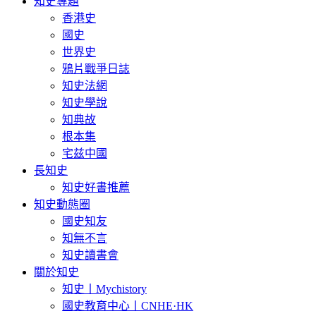
知史專題
香港史
國史
世界史
鴉片戰爭日誌
知史法網
知史學說
知典故
根本集
宅兹中國
長知史
知史好書推薦
知史動態圈
國史知友
知無不言
知史讀書會
關於知史
知史丨Mychistory
國史教育中心丨CNHE·HK