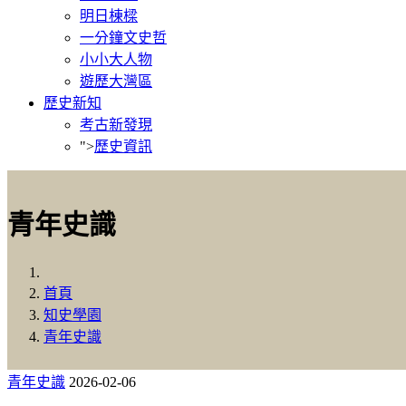
明日棟樑
一分鐘文史哲
小小大人物
遊歷大灣區
歷史新知
考古新發現
">
歷史資訊
青年史識
首頁
知史學園
青年史識
青年史識
2026-02-06