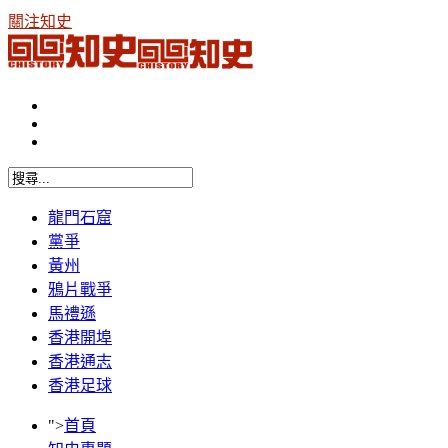
關注知史
龍門石窟
黨爭
黃州
鴉片戰爭
馬禮遜
香港開埠
香港通志
香港足球
">
首頁