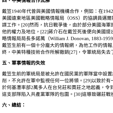
四、中美情報合作瓦解
戴笠1940年代曾與美國情報機構合作，例如：在1942年初曾與美國
美國遠東地區美國戰略情報局（OSS）的協調員邁爾斯
諜工作。[20]然而，抗日戰爭後，由於部分美國海
他的權力及地位，[22]蔣介石在戴笠死後便向美國
略情報局局長多諾萬（William J. Donovan,
戴笠生前有一個十分龐大的情報網，為他工作的情報人
終，中美特種技術合作所解撤銷[27]，令軍統局失
五、軍事情報的失效
戴笠生前的軍統局是被允許在國民黨的軍隊當中設置
削，不允許在軍中監視任何一位將領。[29]以致於有
於何基灃率部2萬多人在台兒莊和賈莊之地起義，令到
這支部隊陷入共產黨軍隊的包圍。[30]這導致碾莊
六、總結：