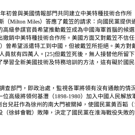
情報部門共同建立中美特種技術合作所（Sino-American Sp
（Milton Miles）答應了戴笠的請求：向國民黨
軍的高級參謀官員希望推動戴笠成為中國海軍首腦的候選
提出撤銷中美特種技術合作所。美國方面又對戴笠不信任
 1883-1959）曾希望派遣特工到中國，但被戴笠所拒絕
員就有四萬人。[25]但戴笠死後，無人接替他所留下
去了學習全新美國技術及特務培訓的方法，這有礙於國
調查部門，即政治處，監視各軍將領有沒有通敵的情況。
一位高級將領何基灃（1898-1980）加入中國人民
台兒莊作為徐州的南大門被關掉，使國民黨黃百韜（190
戰役（徐蚌會戰）敗陣，決定了國民黨在淮海戰役失敗的