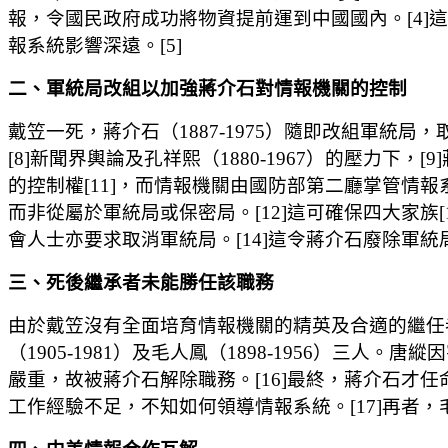
報，令國民政府成功將物資提前運到中國國內。[4]
報系統影響深遠。[5]
二、軍統局改組以加強蔣介石對情報機關的控制
戴笠一死，蔣介石（1887-1975）隨即改組軍統
[8]新聞界輿論及孔祥熙（1880-1967）的壓力
的控制權[11]，而情報機關由國防部第二廳掌管情報
而非從屬於軍統局或保密局。[12]這可確保四大家
會人士亦要求取消軍統局。[14]這令蔣介石廢除軍統
三、死後繼承者未能勝任該職務
由於戴笠沒有全面培育情報機關的精英及合適的繼任者
（1905-1981）及毛人鳳（1898-1956）
嚴重，故被蔣介石解除職務。[16]最終，蔣介石
工作經驗不足，不知如何領導情報系統。[17]再者，