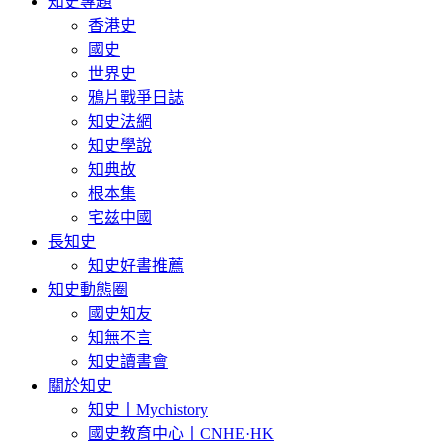
知史專題
香港史
國史
世界史
鴉片戰爭日誌
知史法網
知史學說
知典故
根本集
宅兹中國
長知史
知史好書推薦
知史動態圈
國史知友
知無不言
知史讀書會
關於知史
知史丨Mychistory
國史教育中心丨CNHE·HK