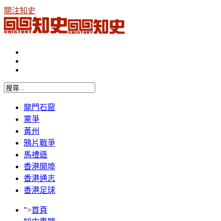
關注知史
龍門石窟
黨爭
黃州
鴉片戰爭
馬禮遜
香港開埠
香港通志
香港足球
">
首頁