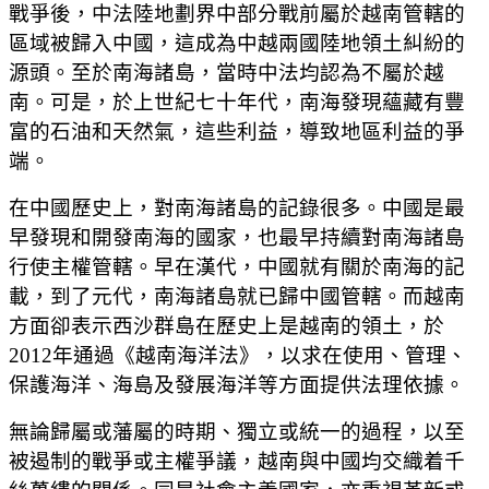
戰爭後，中法陸地劃界中部分戰前屬於越南管轄的
區域被歸入中國，這成為中越兩國陸地領土糾紛的
源頭。至於南海諸島，當時中法均認為不屬於越
南。可是，於上世紀七十年代，南海發現蘊藏有豐
富的石油和天然氣，這些利益，導致地區利益的爭
端。
在中國歷史上，對南海諸島的記錄很多。中國是最
早發現和開發南海的國家，也最早持續對南海諸島
行使主權管轄。早在漢代，中國就有關於南海的記
載，到了元代，南海諸島就已歸中國管轄。而越南
方面卻表示西沙群島在歷史上是越南的領土，於
2012年通過《越南海洋法》，以求在使用、管理、
保護海洋、海島及發展海洋等方面提供法理依據。
無論歸屬或藩屬的時期、獨立或統一的過程，以至
被遏制的戰爭或主權爭議，越南與中國均交織着千