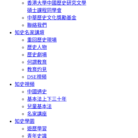
香港大學中國歷史研究文學
碩士課程同學會
中華歷史文化獎勵基金
聯絡我們
知史名家講壇
重回歷史現場
歷史人物
歷史劇場
何謂教育
教育灼見
DSE視頻
知史視頻
中國通史
基本法上下三十年
兒童基本法
名家講座
知史學園
遊歷學習
青年史識