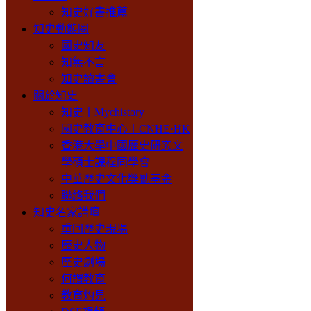
知史好書推薦
知史動態圈
國史知友
知無不言
知史讀書會
關於知史
知史丨Mychistory
國史教育中心丨CNHE·HK
香港大學中國歷史研究文
學碩士課程同學會
中華歷史文化獎勵基金
聯絡我們
知史名家講壇
重回歷史現場
歷史人物
歷史劇場
何謂教育
教育灼見