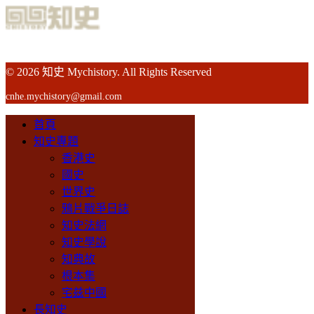
© 2026 知史 Mychistory. All Rights Reserved
cnhe.mychistory@gmail.com
首頁
知史專題
香港史
國史
世界史
鴉片戰爭日誌
知史法網
知史學說
知典故
根本集
宅兹中國
長知史