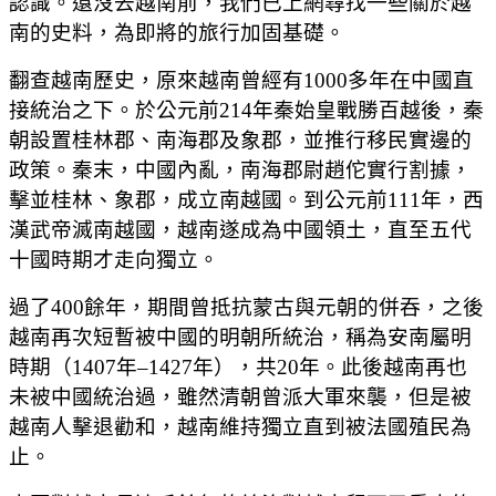
認識。還沒去越南前，我們已上網尋找一些關於越
南的史料，為即將的旅行加固基礎。
翻查越南歷史，原來越南曾經有1000多年在中國直
接統治之下。於公元前214年秦始皇戰勝百越後，秦
朝設置桂林郡、南海郡及象郡，並推行移民實邊的
政策。秦末，中國內亂，南海郡尉趙佗實行割據，
擊並桂林、象郡，成立南越國。到公元前111年，西
漢武帝滅南越國，越南遂成為中國領土，直至五代
十國時期才走向獨立。
過了400餘年，期間曾抵抗蒙古與元朝的併吞，之後
越南再次短暫被中國的明朝所統治，稱為安南屬明
時期（1407年–1427年），共20年。此後越南再也
未被中國統治過，雖然清朝曾派大軍來襲，但是被
越南人擊退勸和，越南維持獨立直到被法國殖民為
止。