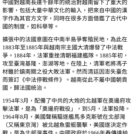
中國對越南長達千餘年的統治對越南留下了重大的
影響，包括大量中華文化的輸入，把來自中國的漢
字作為其官方文字，同時在很多方面借鑑了古代中
國的制度，如科舉等。
擴張中的法國意圖在中南半島爭奪殖民地，為此在
1883年至1885年與越南宗主國大清爆發了中法戰
爭。1884年，法軍重挫清朝福建艦隊。1885年初，
攻至臺灣基隆、澎湖等地。在陸上，清軍老將馮子
材雖於鎮南關之役大敗法軍。然而清廷因澎失臺危
而簽訂《中法停戰條件》。越南從此不屬中國朝貢
國，歸法國統治。
1954年3月，配備了中共的大炮的北越軍在奠邊府攻
擊法軍，是為「奠邊府戰役」，到5月，法軍投降。
1964年8月，美國聲稱驅逐艦馬多克斯號在北部灣
（又稱東京灣）被北越魚雷艇襲擊，美國遂決定作
戰，是為北部灣事件。中國政府於1966年春傳達給