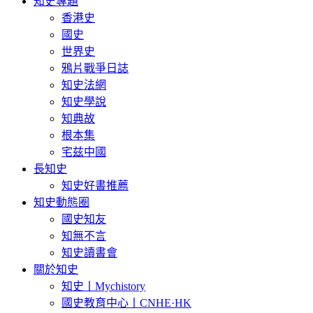
知史專題
香港史
國史
世界史
鴉片戰爭日誌
知史法網
知史學說
知典故
根本集
宅兹中國
長知史
知史好書推薦
知史動態圈
國史知友
知無不言
知史讀書會
關於知史
知史丨Mychistory
國史教育中心丨CNHE·HK