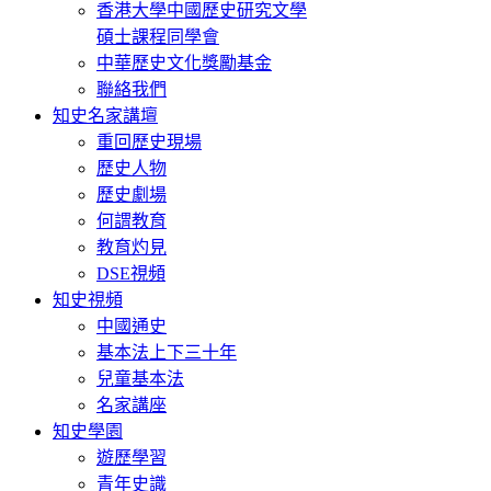
香港大學中國歷史研究文學
碩士課程同學會
中華歷史文化獎勵基金
聯絡我們
知史名家講壇
重回歷史現場
歷史人物
歷史劇場
何謂教育
教育灼見
DSE視頻
知史視頻
中國通史
基本法上下三十年
兒童基本法
名家講座
知史學園
遊歷學習
青年史識