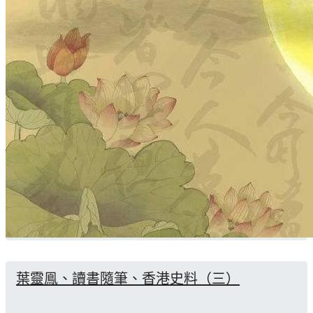
葉靈鳯、讀書隨筆、香港史料（三）