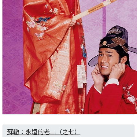
蘇轍：永遠的老二（之七）