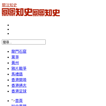
關注知史
龍門石窟
黨爭
黃州
鴉片戰爭
馬禮遜
香港開埠
香港通志
香港足球
">
首頁