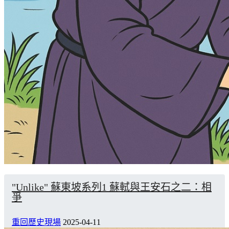
"Unlike" 蘇東坡系列1 蘇軾與王安石之二：相
爭
重回歷史現場
2025-04-11