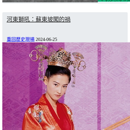
河東獅吼：蘇東坡闖的禍
重回歷史現場
2024-06-25