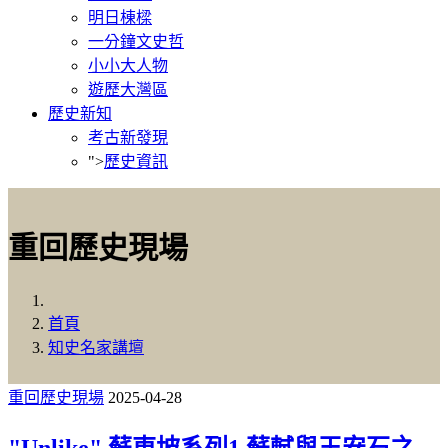
明日棟樑
一分鐘文史哲
小小大人物
遊歷大灣區
歷史新知
考古新發現
">
歷史資訊
重回歷史現場
首頁
知史名家講壇
重回歷史現場
2025-04-28
"Unlike" 蘇東坡系列1 蘇軾與王安石之