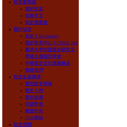
知史動態圈
國史知友
知無不言
知史讀書會
關於知史
知史丨Mychistory
國史教育中心丨CNHE·HK
香港大學中國歷史研究文
學碩士課程同學會
中華歷史文化獎勵基金
聯絡我們
知史名家講壇
重回歷史現場
歷史人物
歷史劇場
何謂教育
教育灼見
DSE視頻
知史視頻