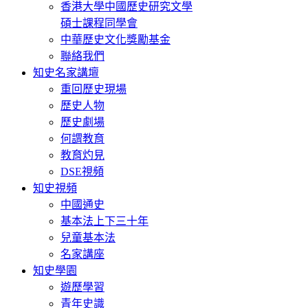
香港大學中國歷史研究文學
碩士課程同學會
中華歷史文化獎勵基金
聯絡我們
知史名家講壇
重回歷史現場
歷史人物
歷史劇場
何謂教育
教育灼見
DSE視頻
知史視頻
中國通史
基本法上下三十年
兒童基本法
名家講座
知史學園
遊歷學習
青年史識