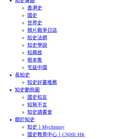
知史專題
香港史
國史
世界史
鴉片戰爭日誌
知史法網
知史學說
知典故
根本集
宅兹中國
長知史
知史好書推薦
知史動態圈
國史知友
知無不言
知史讀書會
關於知史
知史丨Mychistory
國史教育中心丨CNHE·HK