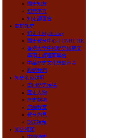
國史知友
知無不言
知史讀書會
關於知史
知史丨Mychistory
國史教育中心丨CNHE·HK
香港大學中國歷史研究文
學碩士課程同學會
中華歷史文化獎勵基金
聯絡我們
知史名家講壇
重回歷史現場
歷史人物
歷史劇場
何謂教育
教育灼見
DSE視頻
知史視頻
中國通史