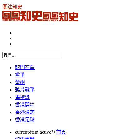
關注知史
龍門石窟
黨爭
黃州
鴉片戰爭
馬禮遜
香港開埠
香港通志
香港足球
current-item active">
首頁