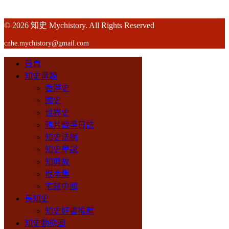
© 2026 知史 Mychistory. All Rights Reserved
cnhe.mychistory@gmail.com
首頁
知史專題
香港史
國史
世界史
鴉片戰爭日誌
知史法網
知史學說
知典故
根本集
宅兹中國
長知史
知史好書推薦
知史動態圈