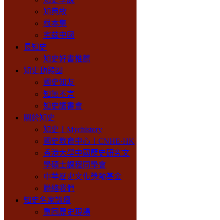
知典故
根本集
宅兹中國
長知史
知史好書推薦
知史動態圈
國史知友
知無不言
知史讀書會
關於知史
知史丨Mychistory
國史教育中心丨CNHE·HK
香港大學中國歷史研究文
學碩士課程同學會
中華歷史文化獎勵基金
聯絡我們
知史名家講壇
重回歷史現場