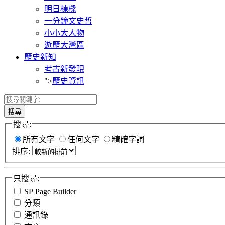
明日棟樑
一分鐘文史哲
小小大人物
遊歷大灣區
歷史新知
考古新發現
">
歷史資訊
搜尋
搜尋:
所有文字
任何文字
精確字詞
排序:
只搜尋:
SP Page Builder
分類
通訊錄