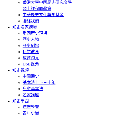
香港大學中國歷史研究文學
碩士課程同學會
中華歷史文化獎勵基金
聯絡我們
知史名家講壇
重回歷史現場
歷史人物
歷史劇場
何謂教育
教育灼見
DSE視頻
知史視頻
中國通史
基本法上下三十年
兒童基本法
名家講座
知史學園
遊歷學習
青年史識