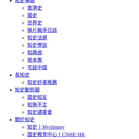
知史專題
香港史
國史
世界史
鴉片戰爭日誌
知史法網
知史學說
知典故
根本集
宅兹中國
長知史
知史好書推薦
知史動態圈
國史知友
知無不言
知史讀書會
關於知史
知史丨Mychistory
國史教育中心丨CNHE·HK