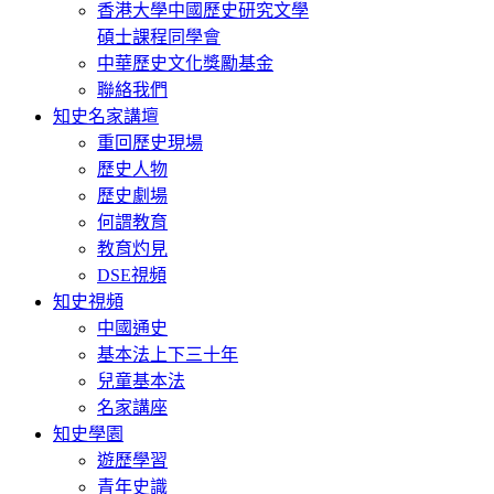
香港大學中國歷史研究文學
碩士課程同學會
中華歷史文化獎勵基金
聯絡我們
知史名家講壇
重回歷史現場
歷史人物
歷史劇場
何謂教育
教育灼見
DSE視頻
知史視頻
中國通史
基本法上下三十年
兒童基本法
名家講座
知史學園
遊歷學習
青年史識