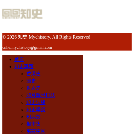
© 2026 知史 Mychistory. All Rights Reserved
cnhe.mychistory@gmail.com
首頁
知史專題
香港史
國史
世界史
鴉片戰爭日誌
知史法網
知史學說
知典故
根本集
宅兹中國