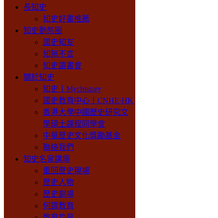
長知史
知史好書推薦
知史動態圈
國史知友
知無不言
知史讀書會
關於知史
知史丨Mychistory
國史教育中心丨CNHE·HK
香港大學中國歷史研究文
學碩士課程同學會
中華歷史文化獎勵基金
聯絡我們
知史名家講壇
重回歷史現場
歷史人物
歷史劇場
何謂教育
教育灼見