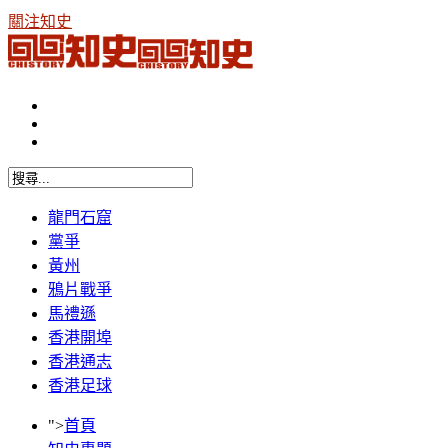
關注知史
龍門石窟
黨爭
黃州
鴉片戰爭
馬禮遜
香港開埠
香港通志
香港足球
">
首頁