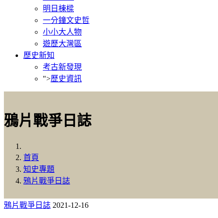
明日棟樑
一分鐘文史哲
小小大人物
遊歷大灣區
歷史新知
考古新發現
">
歷史資訊
鴉片戰爭日誌
首頁
知史專題
鴉片戰爭日誌
鴉片戰爭日誌
2021-12-16