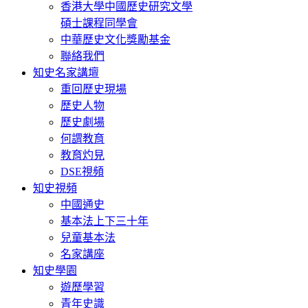
香港大學中國歷史研究文學
碩士課程同學會
中華歷史文化獎勵基金
聯絡我們
知史名家講壇
重回歷史現場
歷史人物
歷史劇場
何謂教育
教育灼見
DSE視頻
知史視頻
中國通史
基本法上下三十年
兒童基本法
名家講座
知史學園
遊歷學習
青年史識