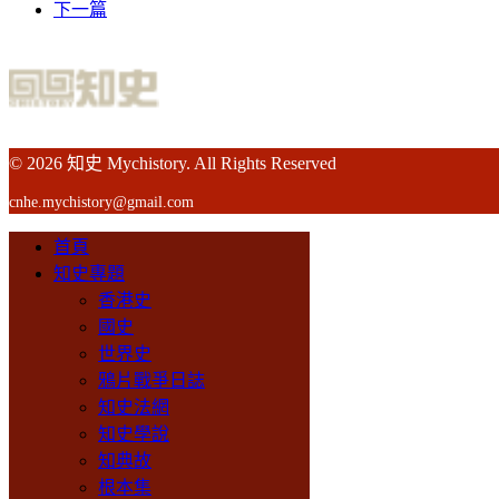
下一篇
© 2026 知史 Mychistory. All Rights Reserved
cnhe.mychistory@gmail.com
首頁
知史專題
香港史
國史
世界史
鴉片戰爭日誌
知史法網
知史學說
知典故
根本集