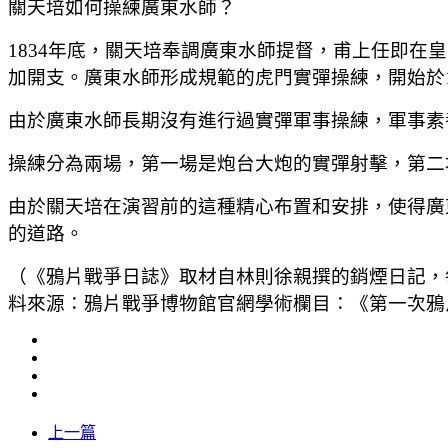
關天培如何操練廣東水師？
1834年底，關天培奉調廣東水師提督，甫上任即
加開支。廣東水師形成規範的虎門實彈操練，開始於1
由於廣東水師長期沒有進行過實彈軍事操練，軍事素
操練分為兩場，第一場是炮台大炮的實彈射擊，第二
由於關天培在演習前的這種精心布置和安排，使得廣
的道路。
（《鴉片戰爭日誌》取材自林則徐親撰的銷煙日記，
料來源：鴉片戰爭博物館官網學術欄目：《第一次鴉
上一篇