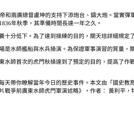
在皇帝和兩廣總督盧坤的支持下添炮台、鑄大炮。當實彈
836年秋季，其準備時間長達一年之久。
養十分低下。為了達到操練的目的，關天培詳細規定
場是水師艦船與水兵操演。為保證軍事演習的質量，
東水師首次的虎門秋操達到了預定的目的，提高了作
每天帶你瞭解當年今日的歷史事件。本文由「國史教
片戰爭前廣東水師虎門軍演述略》，作者： 黃利平，