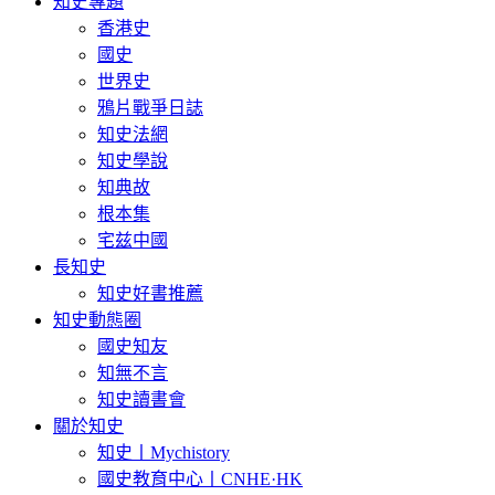
知史專題
香港史
國史
世界史
鴉片戰爭日誌
知史法網
知史學說
知典故
根本集
宅兹中國
長知史
知史好書推薦
知史動態圈
國史知友
知無不言
知史讀書會
關於知史
知史丨Mychistory
國史教育中心丨CNHE·HK