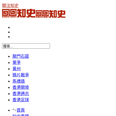
關注知史
龍門石窟
黨爭
黃州
鴉片戰爭
馬禮遜
香港開埠
香港通志
香港足球
">
首頁