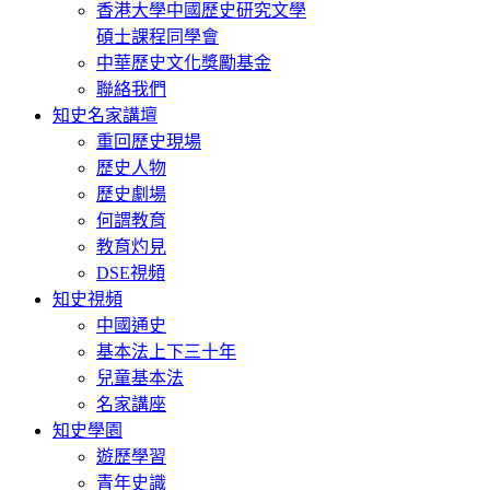
香港大學中國歷史研究文學
碩士課程同學會
中華歷史文化獎勵基金
聯絡我們
知史名家講壇
重回歷史現場
歷史人物
歷史劇場
何謂教育
教育灼見
DSE視頻
知史視頻
中國通史
基本法上下三十年
兒童基本法
名家講座
知史學園
遊歷學習
青年史識