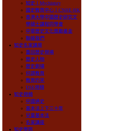
知史丨Mychistory
國史教育中心丨CNHE·HK
香港大學中國歷史研究文
學碩士課程同學會
中華歷史文化獎勵基金
聯絡我們
知史名家講壇
重回歷史現場
歷史人物
歷史劇場
何謂教育
教育灼見
DSE視頻
知史視頻
中國通史
基本法上下三十年
兒童基本法
名家講座
知史學園