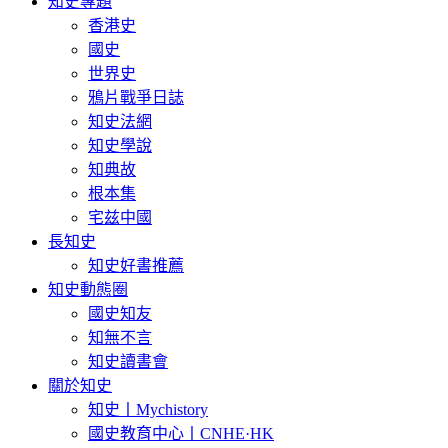
知史專題
香港史
國史
世界史
鴉片戰爭日誌
知史法網
知史學說
知典故
根本集
宅兹中國
長知史
知史好書推薦
知史動態圈
國史知友
知無不言
知史讀書會
關於知史
知史丨Mychistory
國史教育中心丨CNHE·HK