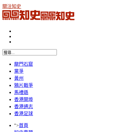
關注知史
龍門石窟
黨爭
黃州
鴉片戰爭
馬禮遜
香港開埠
香港通志
香港足球
">
首頁