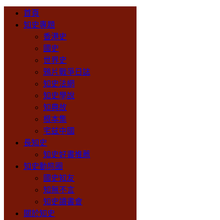
首頁
知史專題
香港史
國史
世界史
鴉片戰爭日誌
知史法網
知史學說
知典故
根本集
宅兹中國
長知史
知史好書推薦
知史動態圈
國史知友
知無不言
知史讀書會
關於知史