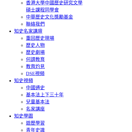
香港大學中國歷史研究文學
碩士課程同學會
中華歷史文化獎勵基金
聯絡我們
知史名家講壇
重回歷史現場
歷史人物
歷史劇場
何謂教育
教育灼見
DSE視頻
知史視頻
中國通史
基本法上下三十年
兒童基本法
名家講座
知史學園
遊歷學習
青年史識