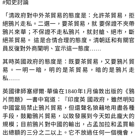
#知史討論
「清政府對中外茶貿易的態度是：允許茶貿易，拒
絕鴉片走私。二選一，要茶貿易，就 要保證不夾帶
鴉片來華；不保證不走私鴉片，就封艙、絕市，斷
絕茶貿易。 這是合情合理的態度。清朝廷和有關官
員反復對外商闡明、宣示這一態度……
其時英國政府的態度是：既要茶貿易，又要鴉片貿
易。一明一暗，明的是茶貿易，暗的是鴉片走
私……
英國律師塞繆爾·華倫在1840年1月倫敦出版的《鴉
片問題》一書中寫道：『印度英 國政府，雖然明知
中國當局禁止鴉片貿易，但還聲名狼藉地用盡各種
手段，鼓勵鴉片貿易，以致發展到今天如此龐大的
規模；目前鴉片對中國的輸出，占孟加拉和孟買輸
出總額的三分之二以上。它不放過任何一個機會，