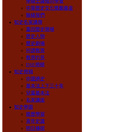
學碩士課程同學會
中華歷史文化獎勵基金
聯絡我們
知史名家講壇
重回歷史現場
歷史人物
歷史劇場
何謂教育
教育灼見
DSE視頻
知史視頻
中國通史
基本法上下三十年
兒童基本法
名家講座
知史學園
遊歷學習
青年史識
明日棟樑