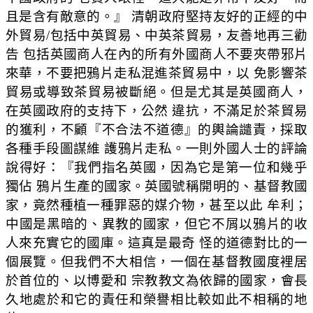
且是含有敵意的。』 清朝政府堅持友好的正經的中
外貿易/包括中英貿易、中英茶貿易，友善地再三勸
告 包括英國商人在內的所有外國商人不要夾帶邪片
來華，不要把鴉片走私混進茶貿易中，以 免影響茶
貿易或導致茶貿易被斷絕。但是尤其是英國商人，
在英國政府的支持下，公然 違抗，不滿足於茶貿易
的獲利，不顧『不合法不道德』的輿論譴責，採取
各種手段圖謀維 護鴉片走私。一則外國人士的評論
說得好：『我們指名英國，因為它是第一位和幾乎
獨佔 鴉片生產的國家。英國號稱開明的、基督教國
家，竟然種植一種罪惡的媒介物，甚至以此 牟利；
中國是黑暗的、異教的國家，但它不屑以鴉片的收
人來充實它的國庫。這真是最奇 怪的道德對比的一
個展覽。但我們不大相信，一個在基督教國度裡居
於首位的、以博愛和 宗教教文為依歸的國家，會長
久地處於和它的責任和榮譽相比較如此不相稱的地