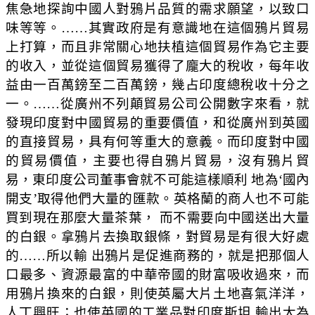
焦急地探詢中國人對鴉片品質的需求願望，以致口
味等等。……其實政府是有意識地在這個鴉片貿易
上打算，而且非常關心地扶植這個貿易作為它主要
的收入，並從這個貿易獲得了龐大的稅收，每年收
益由一百萬鎊至二百萬鎊，幾占印度總稅收十分之
一。……從廣州不列顛貿易公司公開數字來看，就
發現印度對中國貿易的重要價值，和從廣州到英國
的直接貿易，具有何等重大的意義。而印度對中國
的貿易價值，主要也得自鴉片貿易，沒有鴉片貿
易，東印度公司董事會就不可能這樣順利 地為‘國內
開支’取得他們大量的匯款。英格蘭的商人也不可能
買到現在那麼大量茶葉， 而不需要向中國送出大量
的白銀。拿鴉片去換取銀條，對貿易是有很大好處
的……所以輸 出鴉片是促進商務的，就是把那個人
口最多、資源最富的中華帝國的財富吸收過來，而
用鴉片換來的白銀，則使英屬大片土地喜氣洋洋，
人丁興旺；也使英國的工業品對印度斯坦 輸出大為