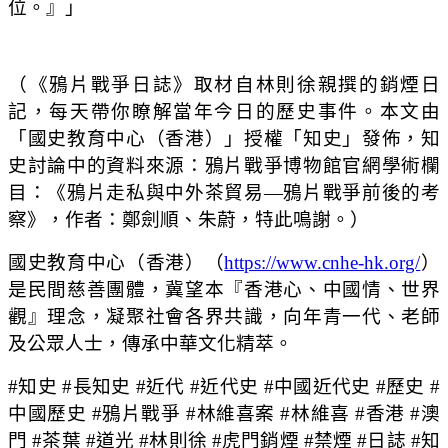
位。』」
（《鴉片戰爭日誌》取材自林則徐親撰的銷煙日
記，每天帶你瞭解當年今日的歷史事件。本文由
「國史教育中心（香港）」授權「知史」發佈，知
史討論中的資料來源：鴉片戰爭博物館官網學術欄
目：《鴉片走私與中外茶貿易—鴉片戰爭前後的考
察》，作者：鄭劍順、朱蔚，特此鳴謝。）
國史教育中心（香港）（
https://www.cnhe-hk.org/
）
是民間慈善團體，冀望本『香港心、中國情、世界
觀』理念，凝聚社會各界共識，向年青一代、老師
及公眾人士，傳承中華文化精萃。
#知史 #長知史 #近代 #近代史 #中國近代史 #歷史 #
中國歷史 #鴉片戰爭 #林維喜案 #林維喜 #香港 #澳
門 #茶葉 #道光 #林則徐 #虎門銷煙 #禁煙 #日誌 #知