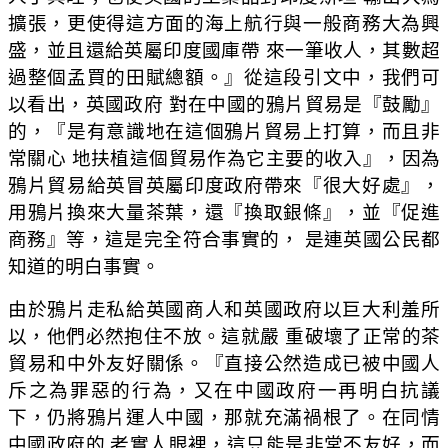
擴張，更使得這方面的海上航行與一般商務大為興
盛，並且還給英屬印度國庫帶 來一筆收人，其數超
過整個孟買的田賦總額。』從這段引文中，我們可
以看出，英國政府 對在中國的鴉片貿易是『鼓勵』
的，『是有意識地在這個鴉片貿易上打算，而且非
常關心 地扶植這個貿易作為它主要的收入』，因為
鴉片貿易給英冒英屬印度政府帶來『很大好處』，
用鴉片換來大量茶葉，還『換取銀條』，並『促進
商務』等，這是完全符合事實的， 是連英國公民都
知道的明白事實。
由於鴉片走私給英國商人和英國政府以巨大利羞所
以，他們必然抱住不放。這就嚴 重破壞了正常的茶
貿易和中外友好關係。『直接公然造成已被中國人
斥之為罪惡的行為，又在中國政府一再明白抗議
下，仍將鴉片運人中國，那就充滿禍根了。在同情
中國政府的 老實人眼裡，這只能是非常不友好，而