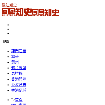
關注知史
龍門石窟
黨爭
黃州
鴉片戰爭
馬禮遜
香港開埠
香港通志
香港足球
">
首頁