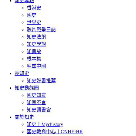
知史專題
香港史
國史
世界史
鴉片戰爭日誌
知史法網
知史學說
知典故
根本集
宅兹中國
長知史
知史好書推薦
知史動態圈
國史知友
知無不言
知史讀書會
關於知史
知史丨Mychistory
國史教育中心丨CNHE·HK