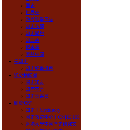
國史
世界史
鴉片戰爭日誌
知史法網
知史學說
知典故
根本集
宅兹中國
長知史
知史好書推薦
知史動態圈
國史知友
知無不言
知史讀書會
關於知史
知史丨Mychistory
國史教育中心丨CNHE·HK
香港大學中國歷史研究文