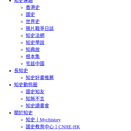
知史專題
香港史
國史
世界史
鴉片戰爭日誌
知史法網
知史學說
知典故
根本集
宅兹中國
長知史
知史好書推薦
知史動態圈
國史知友
知無不言
知史讀書會
關於知史
知史丨Mychistory
國史教育中心丨CNHE·HK