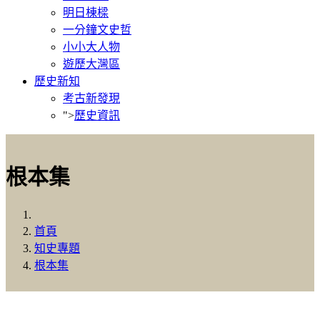
明日棟樑
一分鐘文史哲
小小大人物
遊歷大灣區
歷史新知
考古新發現
">
歷史資訊
根本集
首頁
知史專題
根本集