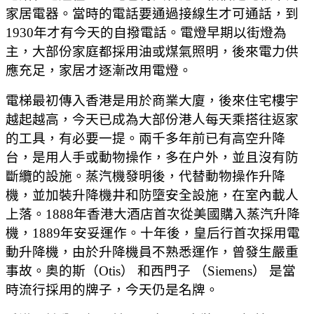
家居電器。當時的電話要通過接線生才可通話，到
1930年才有今天的自撥電話。電燈早期以街燈為
主，大部份家庭都採用油或煤氣照明，後來電力供
應充足，家居才逐漸改用電燈。
電梯最初傳入香港是用於商業大廈，後來住宅樓宇
越起越高，今天已成為大部份港人每天乘搭往返家
的工具，有必要一提。兩千多年前已有高空升降
台，是用人手或動物操作，多在户外，並且沒有防
斷纜的設施。蒸汽機發明後，代替動物操作升降
機，並加裝升降機井和防墮安全設施，在室內載人
上落。1888年香港大酒店首次從美國購入蒸汽升降
機，1889年安妥運作。十年後，皇后行首次採用電
動升降機，由於升降機員不熟悉運作，曾發生嚴重
事故。奥的斯（Otis） 和西門子 （Siemens） 是當
時流行採用的牌子，今天仍是名牌。