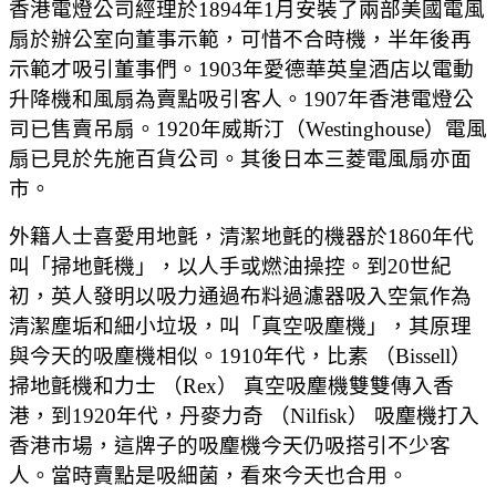
香港電燈公司經理於1894年1月安裝了兩部美國電風
扇於辦公室向董事示範，可惜不合時機，半年後再
示範才吸引董事們。1903年愛德華英皇酒店以電動
升降機和風扇為賣點吸引客人。1907年香港電燈公
司已售賣吊扇。1920年威斯汀（Westinghouse）電風
扇已見於先施百貨公司。其後日本三菱電風扇亦面
市。
外籍人士喜愛用地氈，清潔地氈的機器於1860年代
叫「掃地氈機」，以人手或燃油操控。到20世紀
初，英人發明以吸力通過布料過濾器吸入空氣作為
清潔塵垢和細小垃圾，叫「真空吸麈機」，其原理
與今天的吸麈機相似。1910年代，比素 （Bissell）
掃地氈機和力士 （Rex） 真空吸麈機雙雙傳入香
港，到1920年代，丹麥力奇 （Nilfisk） 吸麈機打入
香港市場，這牌子的吸麈機今天仍吸搭引不少客
人。當時賣點是吸細菌，看來今天也合用。