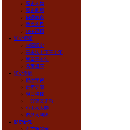
歷史人物
歷史劇場
何謂教育
教育灼見
DSE視頻
知史視頻
中國通史
基本法上下三十年
兒童基本法
名家講座
知史學園
遊歷學習
青年史識
明日棟樑
一分鐘文史哲
小小大人物
遊歷大灣區
歷史新知
考古新發現