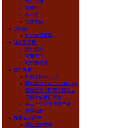
知史學說
知典故
根本集
宅兹中國
長知史
知史好書推薦
知史動態圈
國史知友
知無不言
知史讀書會
關於知史
知史丨Mychistory
國史教育中心丨CNHE·HK
香港大學中國歷史研究文
學碩士課程同學會
中華歷史文化獎勵基金
聯絡我們
知史名家講壇
重回歷史現場