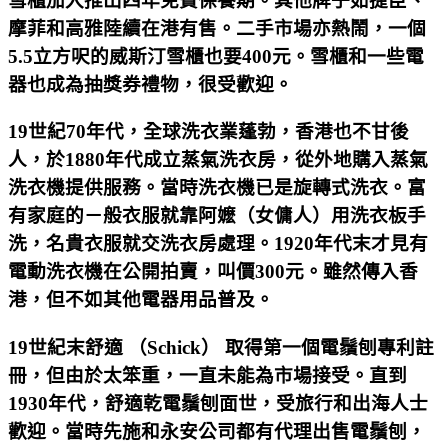
雪櫃加入推出四年免費保養期。其他牌子如捷臣、
摩菲和高雅陸續在港有售。二手市場亦熱鬧，一個
5.5立方呎的威斯汀雪櫃也要400元。雪櫃和一些電
器也成為抽獎券禮物，很受歡迎。
19世紀70年代，全球洗衣業蓬勃，香港也不甘後
人，於1880年代成立蒸氣洗衣房，從外地購入蒸氣
洗衣機提供服務。當時洗衣機已是旋轉式洗衣。富
有家庭的－般衣服就靠阿嬷（女傭人）用洗衣板手
洗，名貴衣服就交洗衣房處理。1920年代末才見有
電動洗衣機在公開拍賣，叫價300元。雖然傳入香
港，但不如其他電器用品普及。
19世紀末舒適 （Schick） 取得第一個電鬚刨專利註
冊，但由於太笨重，一直未能為市場接受。直到
1930年代，舒適乾電鬚刨面世，受旅行和出海人士
歡迎。當時先施和永安公司都有代理出售電鬚刨，