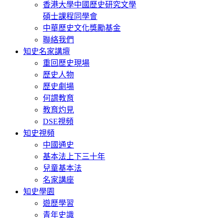
香港大學中國歷史研究文學
碩士課程同學會
中華歷史文化獎勵基金
聯絡我們
知史名家講壇
重回歷史現場
歷史人物
歷史劇場
何謂教育
教育灼見
DSE視頻
知史視頻
中國通史
基本法上下三十年
兒童基本法
名家講座
知史學園
遊歷學習
青年史識