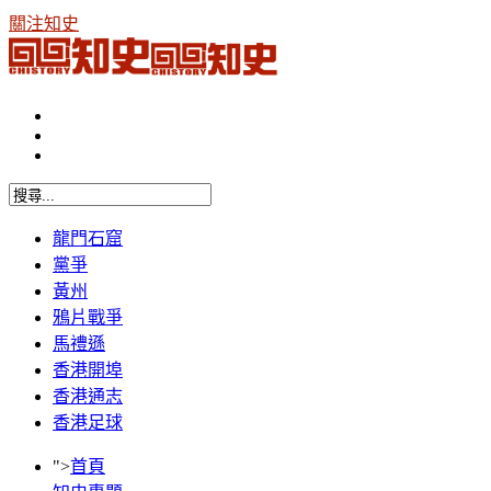
關注知史
龍門石窟
黨爭
黃州
鴉片戰爭
馬禮遜
香港開埠
香港通志
香港足球
">
首頁