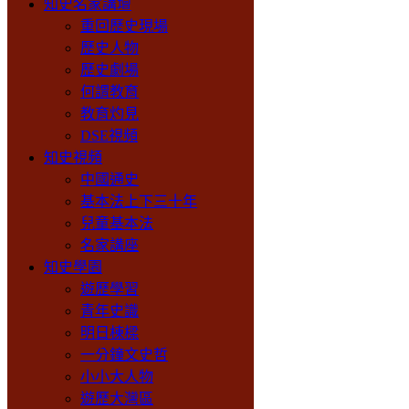
知史名家講壇
重回歷史現場
歷史人物
歷史劇場
何謂教育
教育灼見
DSE視頻
知史視頻
中國通史
基本法上下三十年
兒童基本法
名家講座
知史學園
遊歷學習
青年史識
明日棟樑
一分鐘文史哲
小小大人物
遊歷大灣區