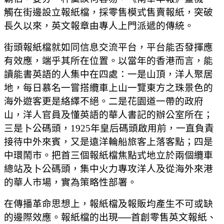
觸在街邊設立報紙檔，採零售模式售賣報紙，突破
長久以來，英文報章由專人上門派遞的傳統。
街頭報紙檔就如同信息交流平台，平台能否發揮應
有效應，端乎其所在位置。以當年的香港而言，能
讀能書英語的人集中在四處：一是山頂，洋人聚居
地，每日慕名一嘗搭纜車上山一覽東方之珠景色的
海外遊客更是絡繹不絕。二是花園道一帶的政府
山，洋人官員及懂英語的華人書記的辦公室所在；
三是卜公碼頭，1925年皇后碼頭啟用前，一直負責
接待中外來賓，又是遠洋輪船旅客上落客點；四是
中環鬧市。把首三個報紙檔焦點式地立於兩個纜車
總站及卜公碼頭，集中火力專攻洋人及從海外來港
的華人市場，實為策略性部署。
在傳播革命思想上，報紙檔及報販均產生不可或缺
的邊際效應。報紙檔的出現──首創零售英文報紙、