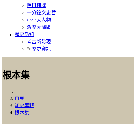
明日棟樑
一分鐘文史哲
小小大人物
遊歷大灣區
歷史新知
考古新發現
">
歷史資訊
根本集
首頁
知史專題
根本集