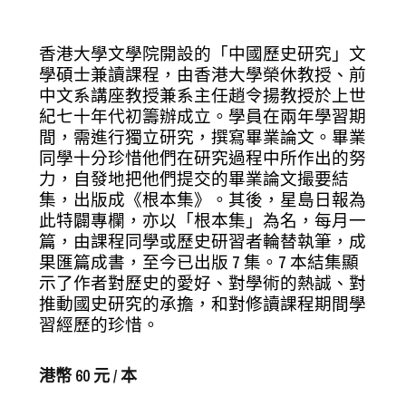
香港大學文學院開設的「中國歷史研究」文
學碩士兼讀課程，由香港大學榮休教授、前
中文系講座教授兼系主任趙令揚教授於上世
紀七十年代初籌辦成立。學員在兩年學習期
間，需進行獨立研究，撰寫畢業論文。畢業
同學十分珍惜他們在研究過程中所作出的努
力，自發地把他們提交的畢業論文撮要結
集，出版成《根本集》。其後，星島日報為
此特闢專欄，亦以「根本集」為名，每月一
篇，由課程同學或歷史研習者輪替執筆，成
果匯篇成書，至今已出版 7 集。7 本結集顯
示了作者對歷史的愛好、對學術的熱誠、對
推動國史研究的承擔，和對修讀課程期間學
習經歷的珍惜。
港幣 60 元 / 本