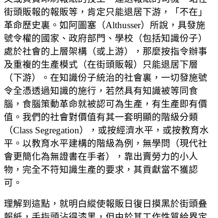
街頭販報的報販等，肯定只能退居下游，「不在」
革命歷史裏。如阿圖塞（Althusser）所說，具發施
號令權的國家、政府部門、學校（包括知識份子）
處於社會的上層架構（或上游），那麼按指令辦事
及重複的生產模式（在街頭販報）只能退居下層
（下游）。在知識份子統治的社會裏，一切發施號
令全憑透過知識的施行，若然具有知識被等同食
腦，食腦策動革命就被認可為生產，有生產即有價
值。我們的社會對價值有其一套明顯的階級分類
（Class Segregation），或按經濟水平，或按教育水
平。以教育水平建構的階級為例，無學問（現代社
會更簡化為無證書在手者），靠出賣勞力的小人
物，完全不符知識生產的要求，其貢獻當不獲認
可。
理解到這點，就明白縱使報販日復日摸黑於街頭叠
報紙，手指頭沾得漆黑，但由於其工作性質給界定