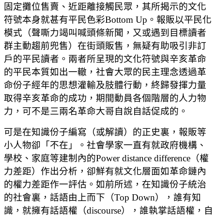
固定攤位售賣、近距離接觸民眾，其所揭示的文化
符號本身就甚有平民色彩Bottom Up。報販以平民化
模式（聲嘶力竭叫喊頭條新聞，又或遇到目標讀者
群主動趨前兜售）在街頭販售，無疑有助吸引非訂
戶的平民讀者。兩者所呈現的文化符號與辛亥革命
的平民本質如出一轍，社會大眾的民主理念透過革
命份子經年的思想灌輸及肢體行動，終歸發揮力量
取得辛亥革命的成功，期間動員各個階層的人力物
力，可不是三兩名革命大哥自說自話促成的。
可是在知識份子編寫（或解讀）的正史裏，報販等
小人物卻「不在」。社會學家一直有就政府機構、
學校、家庭等建制內的Power distance difference（權
力差距）作出分析，卻鮮有就文化層面如革命鏈內
的權力差距作一評估。如前所述，在知識份子統治
的社會裏，話語由上而下（Top Down），誰有知
識，就擁有話語權（discourse），誰執掌話語權，自