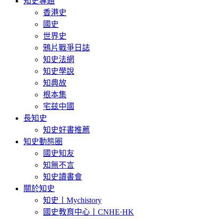
知史專題
香港史
國史
世界史
鴉片戰爭日誌
知史法網
知史學說
知典故
根本集
宅兹中國
長知史
知史好書推薦
知史動態圈
國史知友
知無不言
知史讀書會
關於知史
知史丨Mychistory
國史教育中心丨CNHE·HK