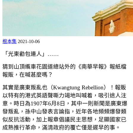
根本集
2021-10-06
「光東勸包連人」……
猜到山頂䌫車花園道總站外的《南華早報》報紙檔
報販，在喊甚麼嗎？
其實是廣東叛亂也（Kwangtung Rebellion）！報販
以特有的港式英語聲嘶力竭地叫喊着，吸引途人注
意。時日為1907年6月8日，其中一則新聞是廣東爆
發叛亂，孫中山發表言論指，近年各地頻頻爆發類
似反抗活動，加上報章倡議民主思想，足顯國家已
成熟推行革命，滿清政府的覆亡僅是遲早的事。