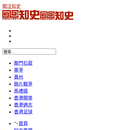
關注知史
龍門石窟
黨爭
黃州
鴉片戰爭
馬禮遜
香港開埠
香港通志
香港足球
">
首頁