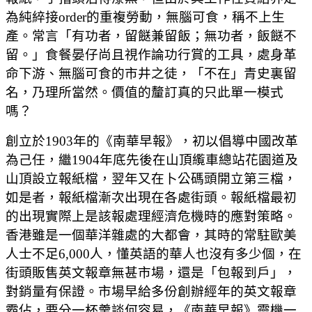
為純綷接order的重複勞動，無腦可食，稱不上生
產。常言「有功者，留餸兼留飯；無功者，飯餸不
留。」食餐晏仔尚且視作論功行賞的工具，處身革
命下游、無腦可食的市井之徒，「不在」青史裏留
名，乃理所當然。價值的釐訂真的只此單一模式
嗎？
創立於1903年的《南華早報》，初以倡導中國改革
為己任，繼1904年底先後在山頂䌫車總站花園道及
山頂設立報紙檔，翌年又在卜公碼頭開立第三檔，
如是者，報紙檔漸次出現在各處街頭。報紙檔最初
的出現實際上是該報處理經濟危機時的應對策略。
香港雖是一個華洋雜處的大都會，其時的常駐歐美
人士不足6,000人，懂英語的華人也沒有多少個，在
街頭販售英文報章無甚市場，還是「包報到戶」，
對銷量有保證。市場早給多份創辦經年的英文報章
霸佔，要分一杯羹談何容易，《南華早報》靈機一