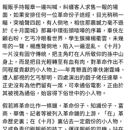
報販手持報章一邊叫喊，糾纒客人求售一報的場
面，如果安排任何一位革命份子途經，目光稍稍一
瞄，突槍聲四起，有人倒地，相信那震撼力毫不遜
於《十月圍城》那幕中環街頭喧嘩的序幕，車伕左
顧右盼，乞丐冷眼看世界，學生簇擁楊衢雲，未幾
嘭的一聲，楊應聲倒地，陷入一遍混亂。《十月》
一片沒有固守傳統，把主角盯在人所敬仰的孫中山
身上，而是把目光輕轉至有血有肉，對革命作出不
同程度貢獻的小人物上──年青戅直的車伕謝霆峰、
遭人鄙視的乞丐黎明、四處演出的戲子佬任達華。
正史沒有為他們留有一席，可幸通俗電影，正由於
其被視為通俗，始容得下俗世中的小人物。
假若將革命比作一條鏈，革命份子、知識份子、富
商、華僑、記者等被列入革命鏈的上游，「在」革
命歷史裏；在《十月》裏佔去一定戲份的小人物，
又或負責印刷報紙的技工、運送報紙的司機、站在