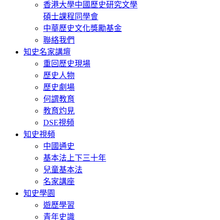
香港大學中國歷史研究文學
碩士課程同學會
中華歷史文化獎勵基金
聯絡我們
知史名家講壇
重回歷史現場
歷史人物
歷史劇場
何謂教育
教育灼見
DSE視頻
知史視頻
中國通史
基本法上下三十年
兒童基本法
名家講座
知史學園
遊歷學習
青年史識