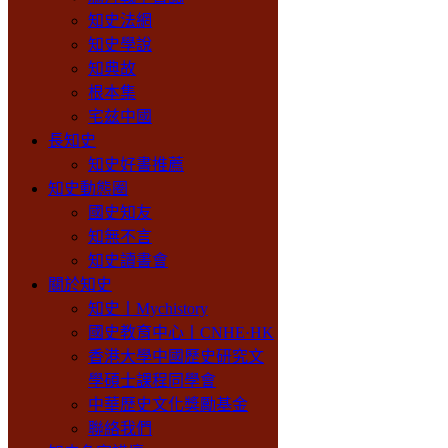
知史法網
知史學說
知典故
根本集
宅兹中國
長知史
知史好書推薦
知史動態圈
國史知友
知無不言
知史讀書會
關於知史
知史丨Mychistory
國史教育中心丨CNHE·HK
香港大學中國歷史研究文
學碩士課程同學會
中華歷史文化獎勵基金
聯絡我們