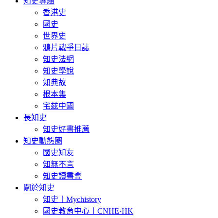
知史專題
香港史
國史
世界史
鴉片戰爭日誌
知史法網
知史學說
知典故
根本集
宅兹中國
長知史
知史好書推薦
知史動態圈
國史知友
知無不言
知史讀書會
關於知史
知史丨Mychistory
國史教育中心丨CNHE·HK