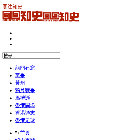
關注知史
龍門石窟
黨爭
黃州
鴉片戰爭
馬禮遜
香港開埠
香港通志
香港足球
">
首頁