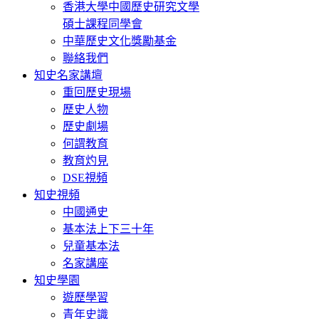
香港大學中國歷史研究文學
碩士課程同學會
中華歷史文化獎勵基金
聯絡我們
知史名家講壇
重回歷史現場
歷史人物
歷史劇場
何謂教育
教育灼見
DSE視頻
知史視頻
中國通史
基本法上下三十年
兒童基本法
名家講座
知史學園
遊歷學習
青年史識